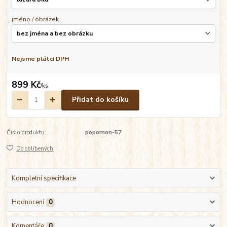
jméno / obrázek
Nejsme plátci DPH
899 Kč
/
ks
Přidat do košíku
Číslo produktu:
popomon-57
Do oblíbených
Kompletní specifikace
Hodnocení
0
Komentáře
0