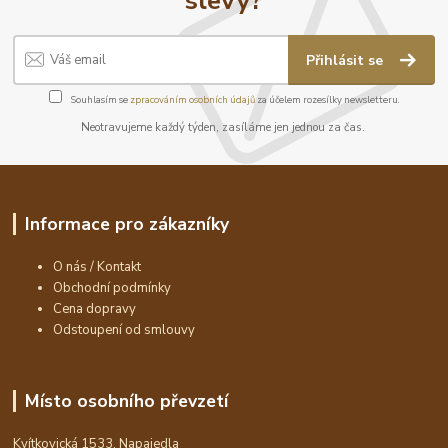
Přihlásit se
Souhlasím se
zpracováním osobních údajů
za účelem rozesílky newsletteru.
Neotravujeme každý týden, zasíláme jen jednou za čas.
Informace pro zákazníky
O nás / Kontakt
Obchodní podmínky
Cena dopravy
Odstoupení od smlouvy
Místo osobního převzetí
Kvítkovická 1533, Napajedla