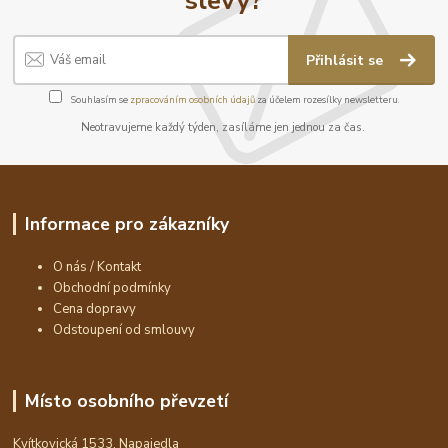
Přihlásit se
Souhlasím se
zpracováním osobních údajů
za účelem rozesílky newsletteru.
Neotravujeme každý týden, zasíláme jen jednou za čas.
Informace pro zákazníky
O nás / Kontakt
Obchodní podmínky
Cena dopravy
Odstoupení od smlouvy
Místo osobního převzetí
Kvítkovická 1533, Napajedla