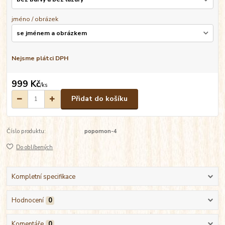
jméno / obrázek
Nejsme plátci DPH
999 Kč
/
ks
Přidat do košíku
Číslo produktu:
popomon-4
Do oblíbených
Kompletní specifikace
Hodnocení
0
Komentáře
0