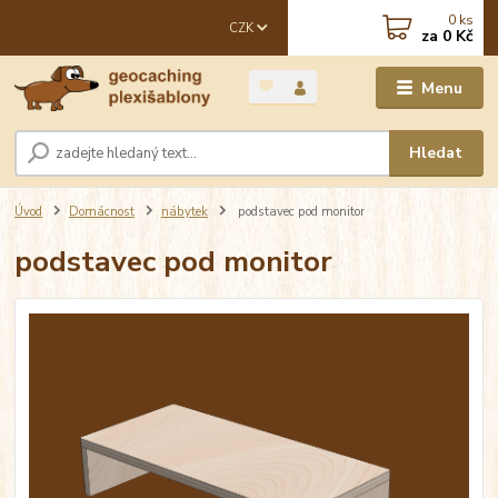
0
ks
CZK
za
0 Kč
Menu
Hledat
Úvod
Domácnost
nábytek
podstavec pod monitor
podstavec pod monitor