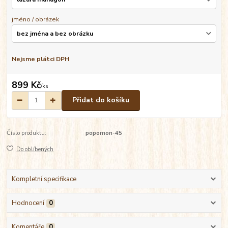
jméno / obrázek
Nejsme plátci DPH
899 Kč
/
ks
Přidat do košíku
Číslo produktu:
popomon-45
Do oblíbených
Kompletní specifikace
Hodnocení
0
Komentáře
0