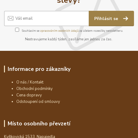
Přihlásit se
Souhlasím se
zpracováním osobních údajů
za účelem rozesílky newsletteru.
Neotravujeme každý týden, zasíláme jen jednou za čas.
Informace pro zákazníky
O nás / Kontakt
Obchodní podmínky
Cena dopravy
Odstoupení od smlouvy
Místo osobního převzetí
Kvítkovická 1533, Napajedla