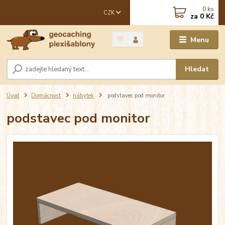
0
ks
CZK
za
0 Kč
Menu
Hledat
Úvod
Domácnost
nábytek
podstavec pod monitor
podstavec pod monitor