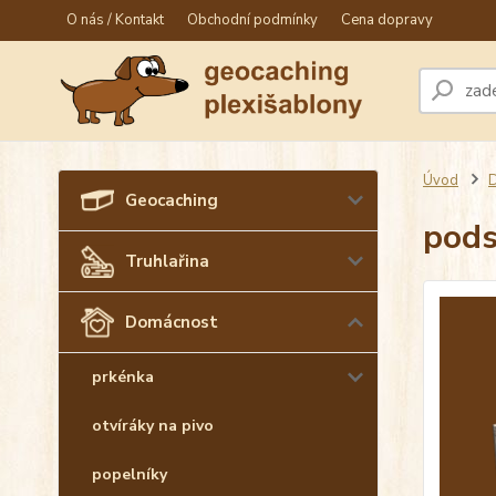
O nás / Kontakt
Obchodní podmínky
Cena dopravy
Úvod
Geocaching
pods
Truhlařina
Domácnost
prkénka
otvíráky na pivo
popelníky