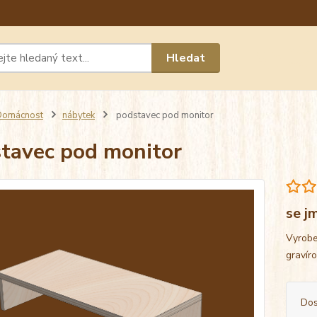
Máte 
Hledat
chat n
Domácnost
nábytek
podstavec pod monitor
tavec pod monitor
se j
Vyrobe
gravír
Dos