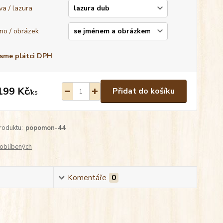
va / lazura
no / obrázek
sme plátci DPH
199 Kč
Přidat do košíku
/
ks
roduktu:
popomon-44
oblíbených
Komentáře
0