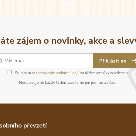
áte zájem o novinky, akce a slev
Přihlásit se
Souhlasím se
zpracováním osobních údajů
za účelem rozesílky newsletteru.
Neotravujeme každý týden, zasíláme jen jednou za čas.
sobního převzetí