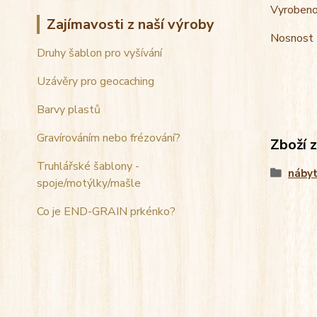
Vyrobeno 
Zajímavosti z naší výroby
Nosnost 
Druhy šablon pro vyšívání
Uzávěry pro geocaching
Barvy plastů
Gravírováním nebo frézování?
Zboží 
Truhlářské šablony -
náby
spoje/motýlky/mašle
Co je END-GRAIN prkénko?