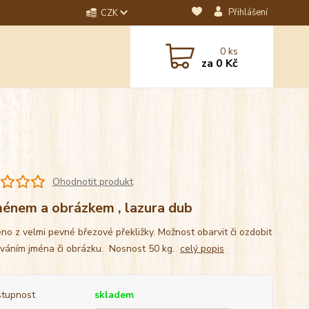
Přihlášení
CZK
dotaz? Napište nám na
0
ks
ebo email.
za
0 Kč
Ohodnotit produkt
ménem a obrázkem , lazura dub
no z velmi pevné březové překližky. Možnost obarvit či ozdobit
ováním jména či obrázku. Nosnost 50 kg.
celý popis
tupnost
skladem