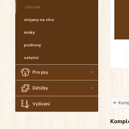
nábytek
stojany na víno
misky
podnosy
ostatní
Pro psy
Dětičky
Kompl
Vyšívání
Komple