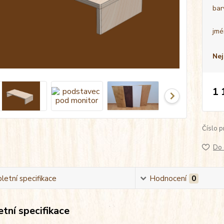
bar
jmé
Nej
1 
Číslo p
Do 
etní specifikace
Hodnocení
0
tní specifikace