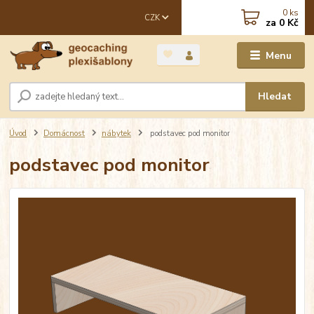
0
ks
CZK
za
0 Kč
Menu
Hledat
Úvod
Domácnost
nábytek
podstavec pod monitor
podstavec pod monitor