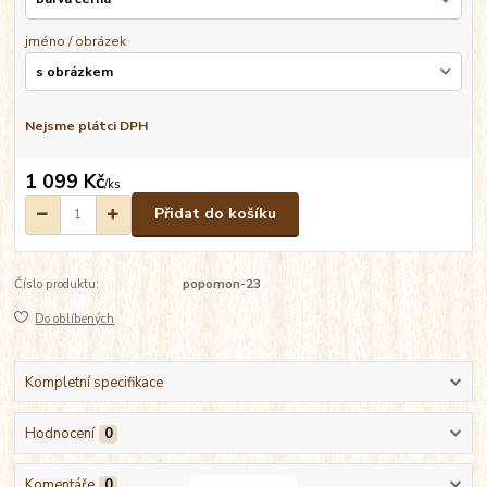
jméno / obrázek
Nejsme plátci DPH
1 099 Kč
/
ks
Přidat do košíku
Číslo produktu:
popomon-23
Do oblíbených
Kompletní specifikace
Hodnocení
0
Komentáře
0