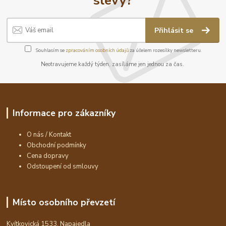
Přihlásit se
Souhlasím se
zpracováním osobních údajů
za účelem rozesílky newsletteru.
Neotravujeme každý týden, zasíláme jen jednou za čas.
Informace pro zákazníky
O nás / Kontakt
Obchodní podmínky
Cena dopravy
Odstoupení od smlouvy
Místo osobního převzetí
Kvítkovická 1533, Napajedla