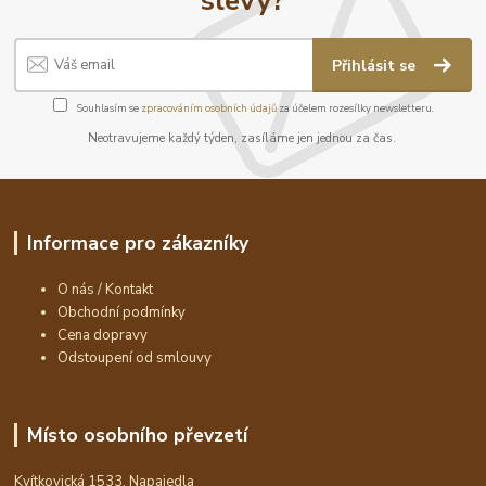
Přihlásit se
Souhlasím se
zpracováním osobních údajů
za účelem rozesílky newsletteru.
Neotravujeme každý týden, zasíláme jen jednou za čas.
Informace pro zákazníky
O nás / Kontakt
Obchodní podmínky
Cena dopravy
Odstoupení od smlouvy
Místo osobního převzetí
Kvítkovická 1533, Napajedla