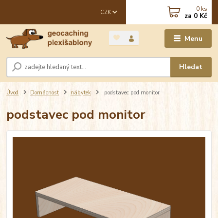
0
ks
CZK
za
0 Kč
Menu
Hledat
Úvod
Domácnost
nábytek
podstavec pod monitor
podstavec pod monitor