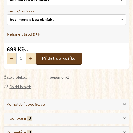
jméno / obrázek
Nejsme plátci DPH
699 Kč
/
ks
Přidat do košíku
Číslo produktu:
popomon-1
Do oblíbených
Kompletní specifikace
Hodnocení
0
Komentáře
0