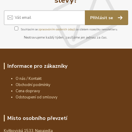
Přihlásit se
Souhlasím se
zpracováním osobních údajů
za účelem rozesílky newsletteru.
Neotravujeme každý týden, zasíláme jen jednou za čas.
Informace pro zákazníky
O nás / Kontakt
Obchodní podmínky
Cena dopravy
Odstoupení od smlouvy
Místo osobního převzetí
Kvítkovická 1533, Napajedla