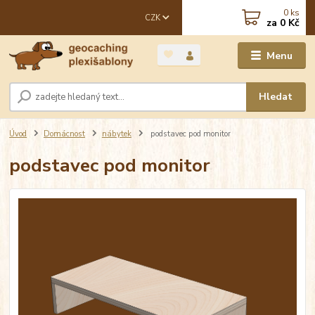
0
ks
CZK
za
0 Kč
Menu
Hledat
Úvod
Domácnost
nábytek
podstavec pod monitor
podstavec pod monitor