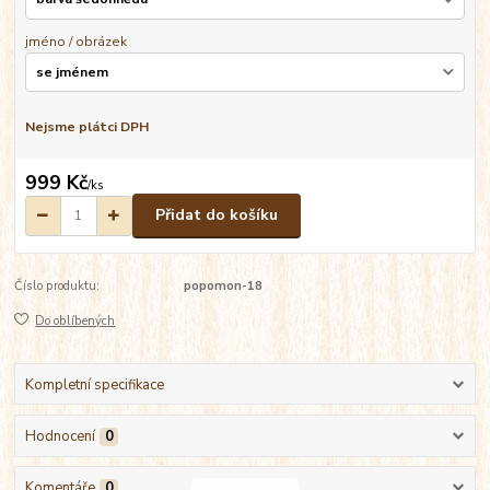
jméno / obrázek
Nejsme plátci DPH
999 Kč
/
ks
Přidat do košíku
Číslo produktu:
popomon-18
Do oblíbených
Kompletní specifikace
Hodnocení
0
Komentáře
0