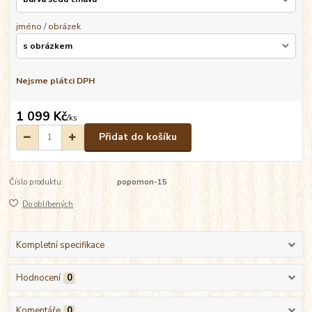
jméno / obrázek
Nejsme plátci DPH
1 099 Kč
/
ks
Přidat do košíku
Číslo produktu:
popomon-15
Do oblíbených
Kompletní specifikace
Hodnocení
0
Komentáře
0