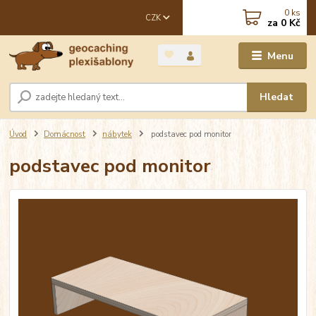
0
ks
CZK
za
0 Kč
Menu
Hledat
Úvod
Domácnost
nábytek
podstavec pod monitor
podstavec pod monitor