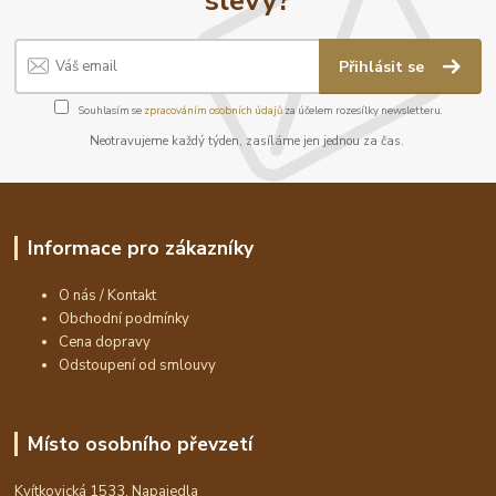
Přihlásit se
Souhlasím se
zpracováním osobních údajů
za účelem rozesílky newsletteru.
Neotravujeme každý týden, zasíláme jen jednou za čas.
Informace pro zákazníky
O nás / Kontakt
Obchodní podmínky
Cena dopravy
Odstoupení od smlouvy
Místo osobního převzetí
Kvítkovická 1533, Napajedla