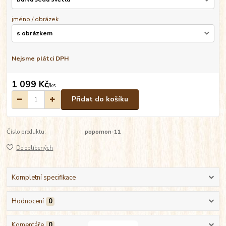
jméno / obrázek
Nejsme plátci DPH
1 099 Kč
/
ks
Přidat do košíku
Číslo produktu:
popomon-11
Do oblíbených
Kompletní specifikace
Hodnocení
0
Komentáře
0