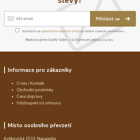
Přihlásit se
Souhlasím se
zpracováním osobních údajů
za účelem rozesílky newsletteru.
Neotravujeme každý týden, zasíláme jen jednou za čas.
Informace pro zákazníky
O nás / Kontakt
Obchodní podmínky
Cena dopravy
Odstoupení od smlouvy
Místo osobního převzetí
Kvítkovická 1533, Napajedla