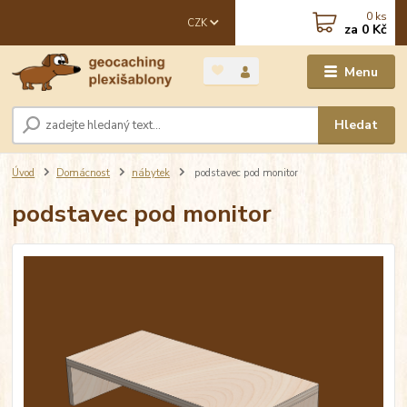
0
ks
CZK
za
0 Kč
Menu
Hledat
Úvod
Domácnost
nábytek
podstavec pod monitor
podstavec pod monitor