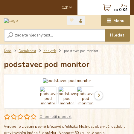
0
ks
CZK
za
0 Kč
Menu
Hledat
Úvod
Domácnost
nábytek
podstavec pod monitor
podstavec pod monitor
Ohodnotit produkt
Vyrobeno z velmi pevné březové překližky. Možnost obarvit či ozdobit
gravírováním jména či obrázku. Nosnost 50 kg.
celý popis