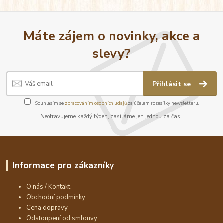
Máte zájem o novinky, akce a
slevy?
Přihlásit se
Souhlasím se
zpracováním osobních údajů
za účelem rozesílky newsletteru.
Neotravujeme každý týden, zasíláme jen jednou za čas.
Informace pro zákazníky
O nás / Kontakt
Obchodní podmínky
Cena dopravy
Odstoupení od smlouvy