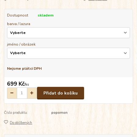
Dostupnost
skladem
barva / lazura
jméno / obrázek
Nejsme plátci DPH
699 Kč
/
ks
Přidat do košíku
Číslo produktu:
popomon
Do oblíbených