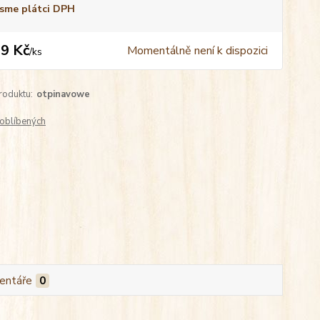
sme plátci DPH
9 Kč
Momentálně není k dispozici
/
ks
roduktu:
otpinavowe
oblíbených
entáře
0