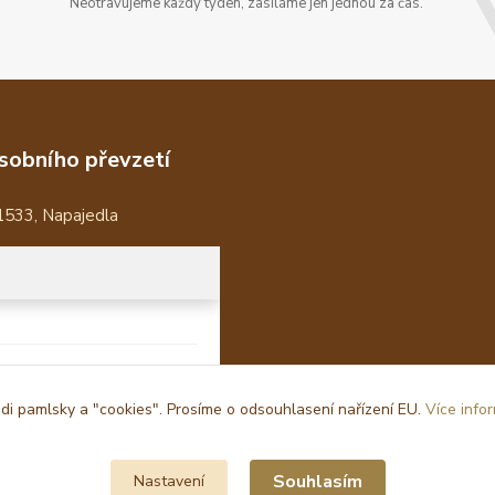
Neotravujeme každý týden, zasíláme jen jednou za čas.
sobního převzetí
1533, Napajedla
i pamlsky a "cookies". Prosíme o odsouhlasení nařízení EU.
Více info
Souhlasím
Nastavení