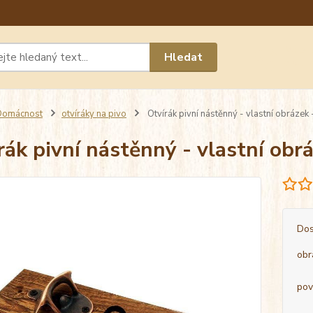
Máte 
Hledat
chat n
Domácnost
otvíráky na pivo
Otvírák pivní nástěnný - vlastní obráz
rák pivní nástěnný - vlastní o
Dos
obr
pov