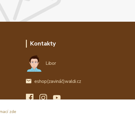
Kontakty
Libor
eshop(zavináč)waldi.cz
rmací zde