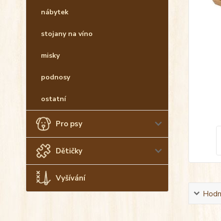
nábytek
stojany na víno
misky
podnosy
ostatní
Pro psy
Dětičky
Vyšívání
Hodn