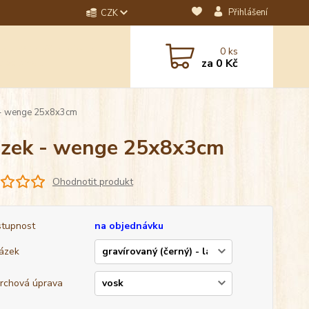
Přihlášení
CZK
dotaz? Napište nám na
0
ks
ebo email.
za
0 Kč
ek - wenge 25x8x3cm
brázek - wenge 25x8x3cm
Ohodnotit produkt
tupnost
na objednávku
ázek
rchová úprava