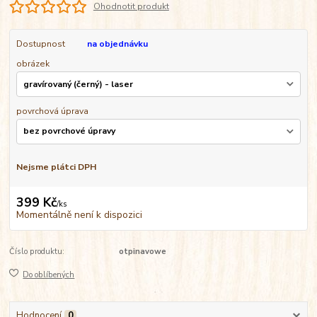
Ohodnotit produkt
Dostupnost
na objednávku
obrázek
povrchová úprava
Nejsme plátci DPH
399 Kč
/
ks
Momentálně není k dispozici
Číslo produktu:
otpinavowe
Do oblíbených
Hodnocení
0