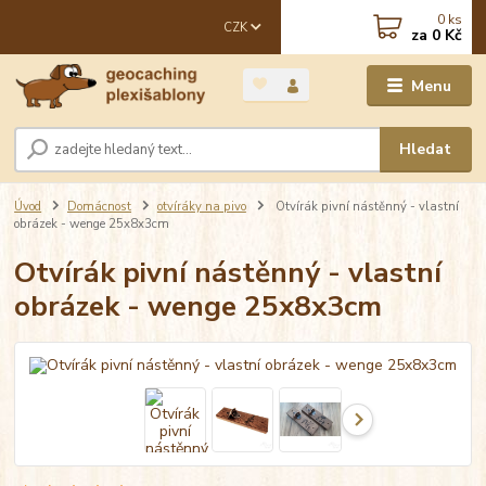
0
ks
CZK
za
0 Kč
Menu
Hledat
Úvod
Domácnost
otvíráky na pivo
Otvírák pivní nástěnný - vlastní
obrázek - wenge 25x8x3cm
Otvírák pivní nástěnný - vlastní
obrázek - wenge 25x8x3cm