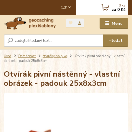
0
ks
CZK
za
0 Kč
Menu
Hledat
Úvod
Domácnost
otvíráky na pivo
Otvírák pivní nástěnný - vlastní
obrázek - padouk 25x8x3cm
Otvírák pivní nástěnný - vlastní
obrázek - padouk 25x8x3cm