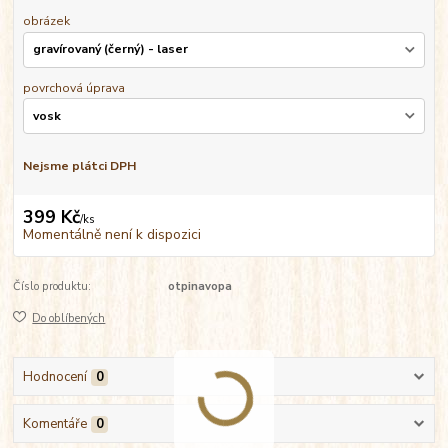
obrázek
povrchová úprava
Nejsme plátci DPH
399 Kč
/
ks
Momentálně není k dispozici
Číslo produktu:
otpinavopa
Do oblíbených
Hodnocení
0
Komentáře
0