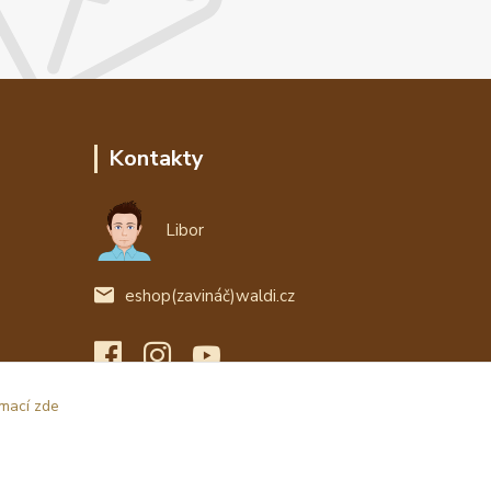
Kontakty
Libor
eshop(zavináč)waldi.cz
rmací zde