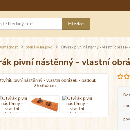
Máte 
Hledat
chat n
Domácnost
otvíráky na pivo
Otvírák pivní nástěnný - vlastní obráze
rák pivní nástěnný - vlastní ob
Dos
obr
pov