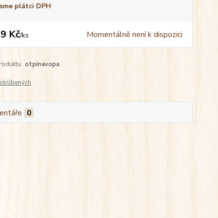
sme plátci DPH
9 Kč
Momentálně není k dispozici
/
ks
roduktu:
otpinavopa
oblíbených
entáře
0