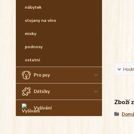
nábytek
stojany na víno
misky
podnosy
ostatní
Hodn
Pro psy
Dětičky
Zboží 
Vyšívání
Domá