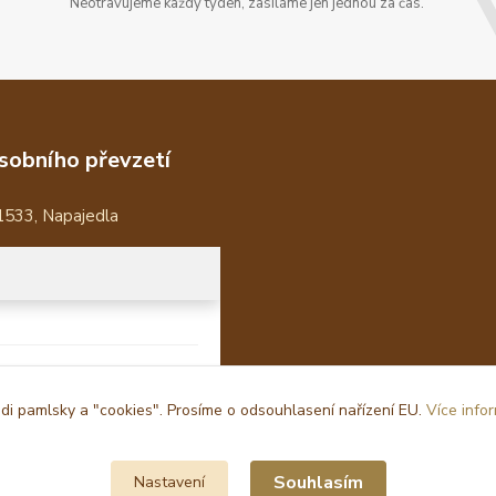
Neotravujeme každý týden, zasíláme jen jednou za čas.
sobního převzetí
1533, Napajedla
i pamlsky a "cookies". Prosíme o odsouhlasení nařízení EU.
Více info
Souhlasím
Nastavení