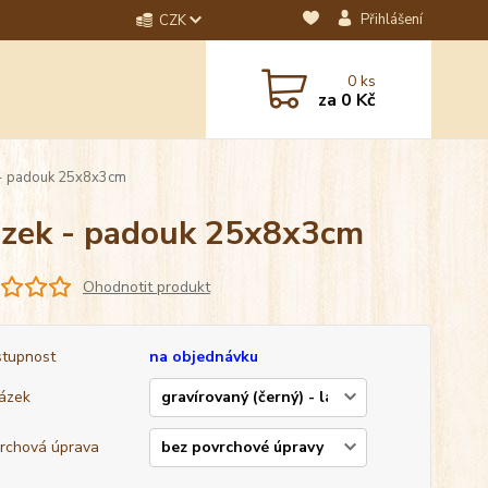
Přihlášení
CZK
dotaz? Napište nám na
0
ks
ebo email.
za
0 Kč
k - padouk 25x8x3cm
rázek - padouk 25x8x3cm
Ohodnotit produkt
tupnost
na objednávku
ázek
rchová úprava