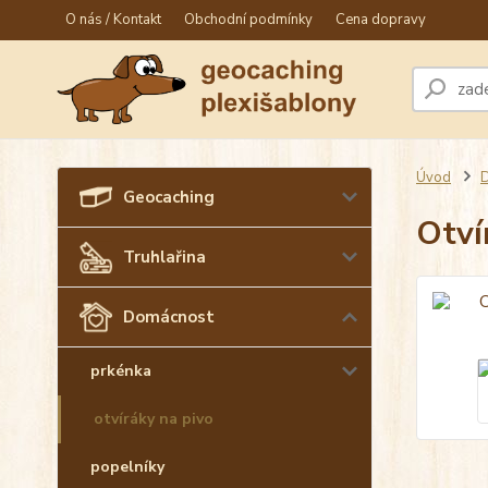
O nás / Kontakt
Obchodní podmínky
Cena dopravy
Úvod
Geocaching
Otví
Truhlařina
Domácnost
prkénka
otvíráky na pivo
popelníky