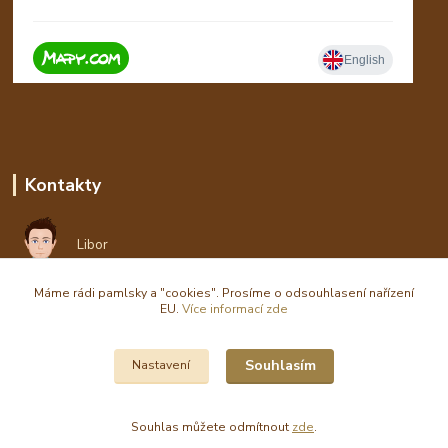
Kontakty
Libor
Máme rádi pamlsky a "cookies". Prosíme o odsouhlasení nařízení
eshop(zavináč)waldi.cz
EU.
Více informací zde
Souhlasím
Nastavení
Souhlas můžete odmítnout
zde
.
Vytvořeno na
Eshop-rychle.cz