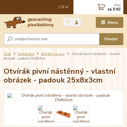
0
ks
CZK
za
0 Kč
Menu
Hledat
Úvod
Domácnost
otvíráky na pivo
Otvírák pivní nástěnný - vlastní
obrázek - padouk 25x8x3cm
Otvírák pivní nástěnný - vlastní
obrázek - padouk 25x8x3cm