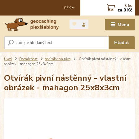
0
ks
CZK
za
0 Kč
Menu
Hledat
Úvod
Domácnost
otvíráky na pivo
Otvírák pivní nástěnný - vlastní
obrázek - mahagon 25x8x3cm
Otvírák pivní nástěnný - vlastní
obrázek - mahagon 25x8x3cm