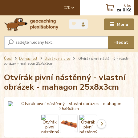
0
ks
CZK
za
0 Kč
Menu
Hledat
Úvod
Domácnost
otvíráky na pivo
Otvírák pivní nástěnný - vlastní
obrázek - mahagon 25x8x3cm
Otvírák pivní nástěnný - vlastní
obrázek - mahagon 25x8x3cm