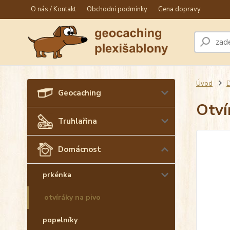
O nás / Kontakt
Obchodní podmínky
Cena dopravy
Úvod
Geocaching
Otví
Truhlařina
Domácnost
prkénka
otvíráky na pivo
popelníky