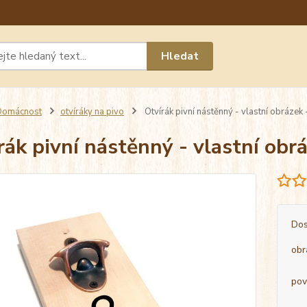
Máte 
Hledat
chat n
Domácnost
otvíráky na pivo
Otvírák pivní nástěnný - vlastní obrázek
rák pivní nástěnný - vlastní ob
Dos
obr
pov