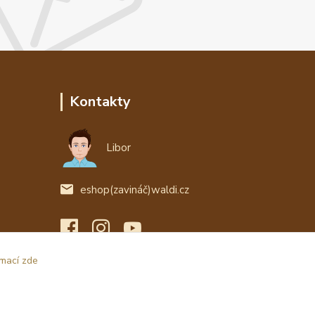
Kontakty
Libor
eshop(zavináč)waldi.cz
rmací zde