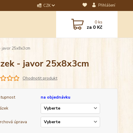
Přihlášení
CZK
dotaz? Napište nám na
0
ks
ebo email.
za
0 Kč
 - javor 25x8x3cm
rázek - javor 25x8x3cm
Ohodnotit produkt
tupnost
na objednávku
ázek
rchová úprava