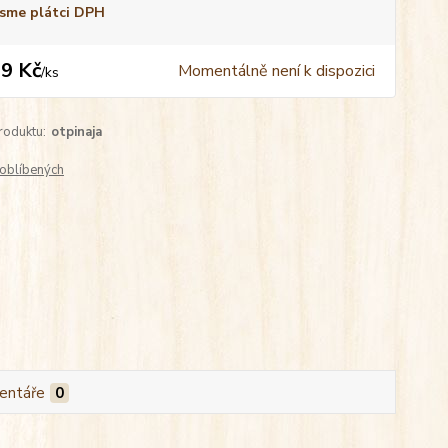
sme plátci DPH
9 Kč
Momentálně není k dispozici
/
ks
roduktu:
otpinaja
oblíbených
entáře
0