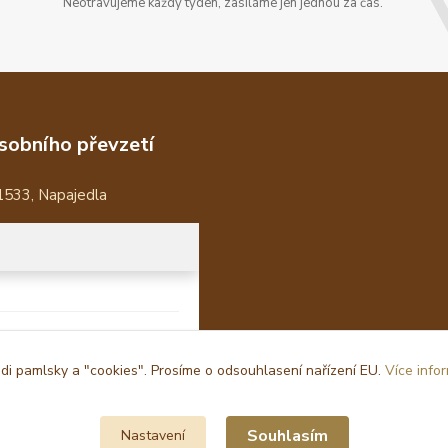
Neotravujeme každý týden, zasíláme jen jednou za čas.
sobního převzetí
1533, Napajedla
i pamlsky a "cookies". Prosíme o odsouhlasení nařízení EU.
Více info
Souhlasím
Nastavení