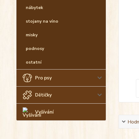
nábytek
stojany na víno
misky
podnosy
ostatní
Pro psy
Dětičky
Vyšívání
Hodn