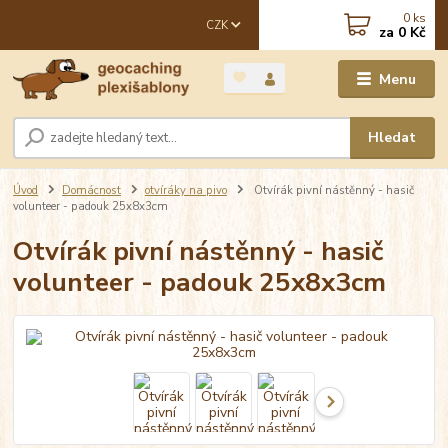
0
ks
CZK
za
0 Kč
Menu
Hledat
Úvod
Domácnost
otvíráky na pivo
Otvírák pivní nástěnný - hasič
volunteer - padouk 25x8x3cm
Otvírák pivní nástěnný - hasič
volunteer - padouk 25x8x3cm