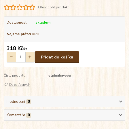
Ohodnotit produkt
Dostupnost
skladem
Nejsme plátci DPH
318 Kč
/
ks
Přidat do košíku
Číslo produktu:
otpinahavopa
Do oblíbených
Hodnocení
0
Komentáře
0