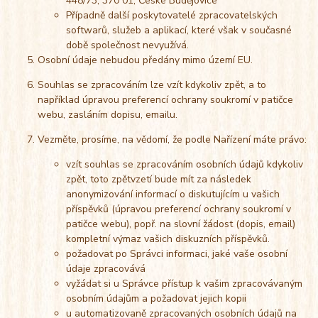
448/73, 370 01, České Budějovice
Případně další poskytovatelé zpracovatelských
softwarů, služeb a aplikací, které však v současné
době společnost nevyužívá.
Osobní údaje nebudou předány mimo území EU.
Souhlas se zpracováním lze vzít kdykoliv zpět, a to
například úpravou preferencí ochrany soukromí v patičce
webu, zasláním dopisu, emailu.
Vezměte, prosíme, na vědomí, že podle Nařízení máte právo:
vzít souhlas se zpracováním osobních údajů kdykoliv
zpět, toto zpětvzetí bude mít za následek
anonymizování informací o diskutujícím u vašich
příspěvků (úpravou preferencí ochrany soukromí v
patičce webu), popř. na slovní žádost (dopis, email)
kompletní výmaz vašich diskuzních příspěvků.
požadovat po Správci informaci, jaké vaše osobní
údaje zpracovává
vyžádat si u Správce přístup k vašim zpracovávaným
osobním údajům a požadovat jejich kopii
u automatizovaně zpracovaných osobních údajů na