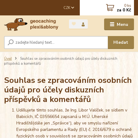
0
ks
CZK
za
0 Kč
Menu
Hledat
Úvod
Souhlas se zpracováním osobních údajů pro účely diskuzních
příspěvků a komentářů
Souhlas se zpracováním osobních
údajů pro účely diskuzních
příspěvků a komentářů
Udělujete tímto souhlas, že Ing. Libor Valíček, se sídlem v
Babicích, IČ 03556654 zapsaná u M.Ú. Uherské
Hradiště(dále jen „Správce“), aby ve smyslu nařízení
Evropského parlamentu a Rady (EU) č. 2016/679 o ochraně
fyzických osob v souvislosti se zpracováním osobních údajů