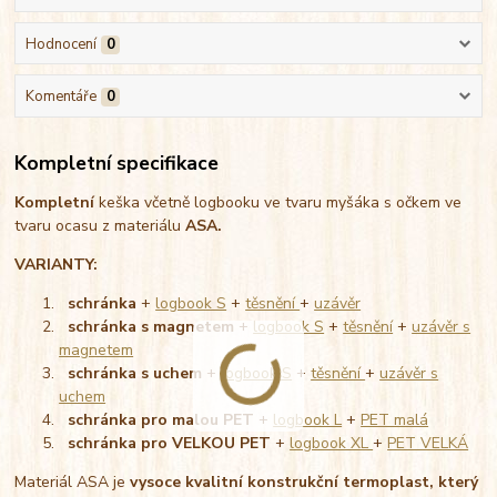
Hodnocení
0
Komentáře
0
Kompletní specifikace
Kompletní
keška včetně logbooku ve tvaru myšáka s očkem ve
tvaru ocasu z materiálu
ASA.
VARIANTY:
schránka
+
logbook S
+
těsnění
+
uzávěr
schránka s magnetem
+
logbook S
+
těsnění
+
uzávěr s
magnetem
schránka s uchem
+
logbook S
+
těsnění
+
uzávěr s
uchem
schránka pro malou PET
+
logbook L
+
PET malá
schránka pro VELKOU PET
+
logbook XL
+
PET VELKÁ
Materiál ASA je
vysoce kvalitní konstrukční termoplast, který