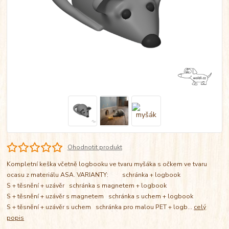
Ohodnotit produkt
Kompletní keška včetně logbooku ve tvaru myšáka s očkem ve tvaru
ocasu z materiálu ASA. VARIANTY: schránka + logbook
S + těsnění + uzávěr schránka s magnetem + logbook
S + těsnění + uzávěr s magnetem schránka s uchem + logbook
S + těsnění + uzávěr s uchem schránka pro malou PET + logb...
celý
popis