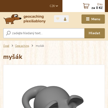
0
ks
CZK
za
0 Kč
Menu
Hledat
Úvod
Geocaching
myšák
myšák