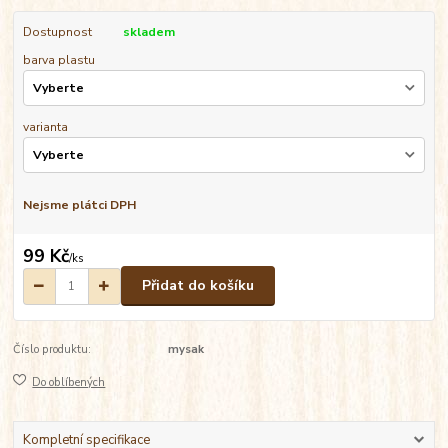
Dostupnost
skladem
barva plastu
varianta
Nejsme plátci DPH
99 Kč
/
ks
Přidat do košíku
Číslo produktu:
mysak
Do oblíbených
Kompletní specifikace