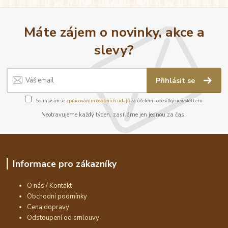
Máte zájem o novinky, akce a
slevy?
Přihlásit se
Souhlasím se
zpracováním osobních údajů
za účelem rozesílky newsletteru.
Neotravujeme každý týden, zasíláme jen jednou za čas.
Informace pro zákazníky
O nás / Kontakt
Obchodní podmínky
Cena dopravy
Odstoupení od smlouvy