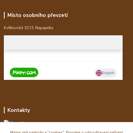
Místo osobního převzetí
Kvítkovická 1533, Napajedla
Kontakty
Libor
Máme rádi pamlsky a "cookies". Prosíme o odsouhlasení nařízení