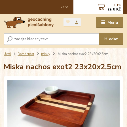
0
ks
CZK
za
0 Kč
Menu
Hledat
Úvod
Domácnost
misky
Miska nachos exot2 23x20x2,5cm
Miska nachos exot2 23x20x2,5cm