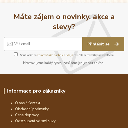
Máte zájem o novinky, akce a
slevy?
Přihlásit se
Souhlasím se
zpracováním osobních údajů
za účelem rozesílky newsletteru.
Neotravujeme každý týden, zasíláme jen jednou za čas.
Informace pro zákazníky
O nás / Kontakt
Obchodní podmínky
Cena dopravy
Odstoupení od smlouvy