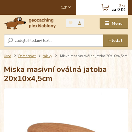
0
ks
CZK
za
0 Kč
Menu
Hledat
Úvod
Domácnost
misky
Miska masivní oválná jatoba 20x10x4,5cm
Miska masivní oválná jatoba
20x10x4,5cm