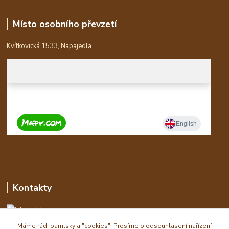
Místo osobního převzetí
Kvítkovická 1533, Napajedla
Kontakty
Libor
Máme rádi pamlsky a "cookies". Prosíme o odsouhlasení nařízení