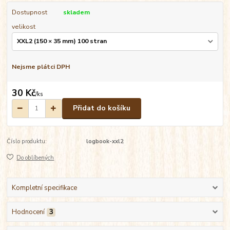
Dostupnost
skladem
velikost
Nejsme plátci DPH
30 Kč
/
ks
Přidat do košíku
Číslo produktu:
logbook-xxl2
Do oblíbených
Kompletní specifikace
Hodnocení
3