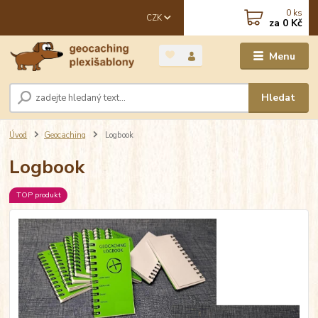
0
ks
CZK
za
0 Kč
Menu
Hledat
Úvod
Geocaching
Logbook
Logbook
TOP produkt