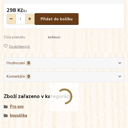
298 Kč
/
ks
Přidat do košíku
Číslo produktu:
ko5kusr
Do oblíbených
Hodnocení
0
Komentáře
0
Zboží zařazeno v kategoriích
Pro psy
kousátka