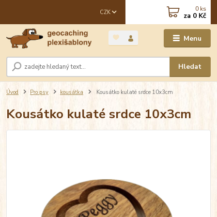
0
ks
CZK
za
0 Kč
Menu
Hledat
Úvod
Pro psy
kousátka
Kousátko kulaté srdce 10x3cm
Kousátko kulaté srdce 10x3cm