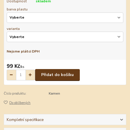
Dostupnost
skladem
barva plastu
varianta
Nejsme plátci DPH
99 Kč
/
ks
Přidat do košíku
Číslo produktu:
Kamen
Do oblíbených
Kompletní specifikace