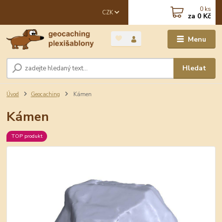
0
ks
CZK
za
0 Kč
Menu
Hledat
Úvod
Geocaching
Kámen
Kámen
TOP produkt