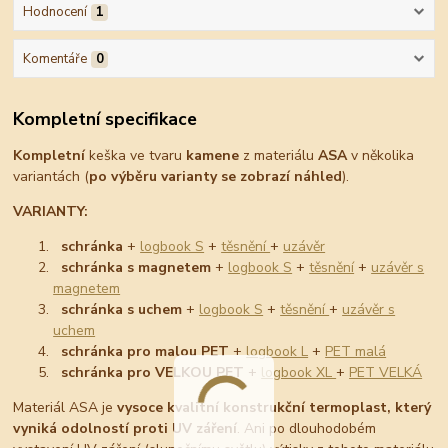
Hodnocení
1
Komentáře
0
Kompletní specifikace
Kompletní
keška ve tvaru
kamene
z materiálu
ASA
v několika
variantách (
po výběru varianty se zobrazí náhled
).
VARIANTY:
schránka
+
logbook S
+
těsnění
+
uzávěr
schránka s magnetem
+
logbook S
+
těsnění
+
uzávěr s
magnetem
schránka s uchem
+
logbook S
+
těsnění
+
uzávěr s
uchem
schránka pro malou PET
+
logbook L
+
PET malá
schránka pro VELKOU PET
+
logbook XL
+
PET VELKÁ
Materiál ASA je
vysoce kvalitní konstrukční termoplast, který
vyniká odolností proti UV záření
. Ani po dlouhodobém