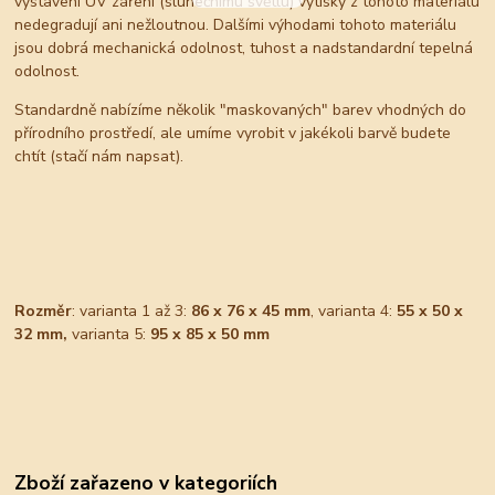
vystavení UV záření (slunečnímu světlu) výtisky z tohoto materiálu
nedegradují ani nežloutnou. Dalšími výhodami tohoto materiálu
jsou dobrá mechanická odolnost, tuhost a nadstandardní tepelná
odolnost.
Standardně nabízíme několik "maskovaných" barev vhodných do
přírodního prostředí, ale umíme vyrobit v jakékoli barvě budete
chtít (stačí nám napsat).
Rozměr
: varianta 1 až 3:
86 x 76 x 45 mm
, varianta 4:
55 x 50 x
32 mm,
varianta 5:
95 x 85 x 50 mm
Zboží zařazeno v kategoriích