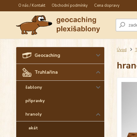
O nás / Kontakt
Obchodní podmínky
Cena dopravy
Úvod
T
Geocaching
hran
Truhlařina
šablony
přípravky
hranoly
akát