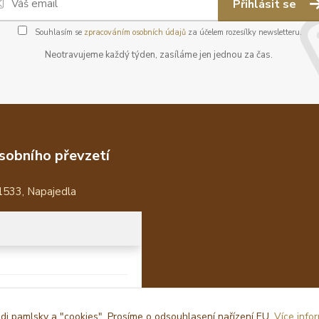
Přihlásit se
Souhlasím se
zpracováním osobních údajů
za účelem rozesílky newsletteru.
Neotravujeme každý týden, zasíláme jen jednou za čas.
sobního převzetí
1533, Napajedla
i pamlsky a "cookies". Prosíme o odsouhlasení nařízení EU.
Více info