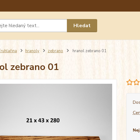
Máte 
Hledat
chat n
ruhlařina
hranoly
zebrano
hranol zebrano 01
ol zebrano 01
Dos
Cen
Nej