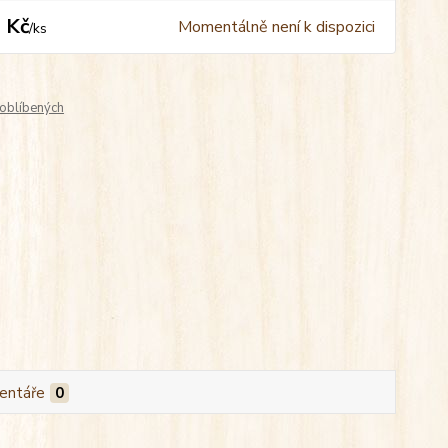
 Kč
Momentálně není k dispozici
/
ks
oblíbených
entáře
0