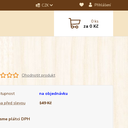
Přihlášení
CZK
dotaz? Napište nám na
0
ks
ebo email.
za
0 Kč
Ohodnotit produkt
tupnost
na objednávku
a před slevou
149 Kč
sme plátci DPH