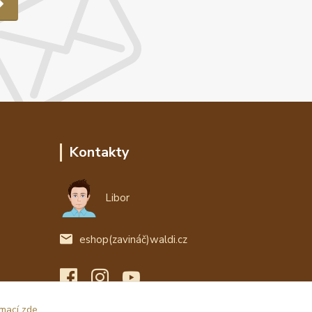
Kontakty
Libor
eshop(zavináč)waldi.cz
rmací zde