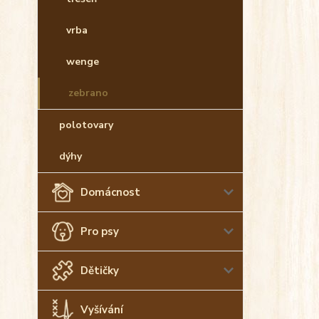
vrba
wenge
zebrano
polotovary
dýhy
Domácnost
Pro psy
Dětičky
Vyšívání