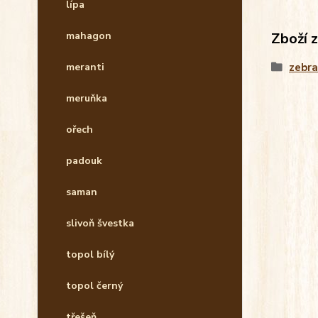
lípa
Zboží 
mahagon
zebr
meranti
meruňka
ořech
padouk
saman
slivoň švestka
topol bílý
topol černý
třešeň