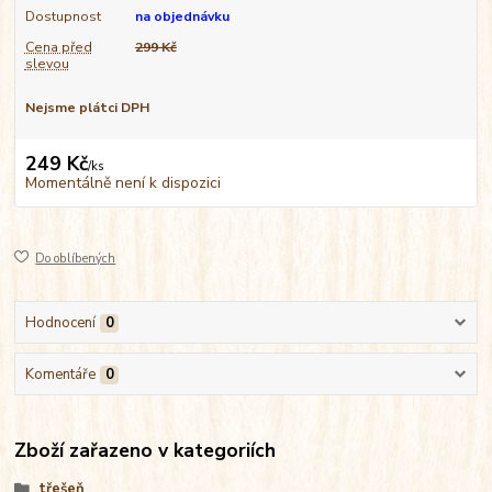
Dostupnost
na objednávku
Cena před
299 Kč
slevou
Nejsme plátci DPH
249 Kč
/
ks
Momentálně není k dispozici
Do oblíbených
Hodnocení
0
Komentáře
0
Zboží zařazeno v kategoriích
třešeň