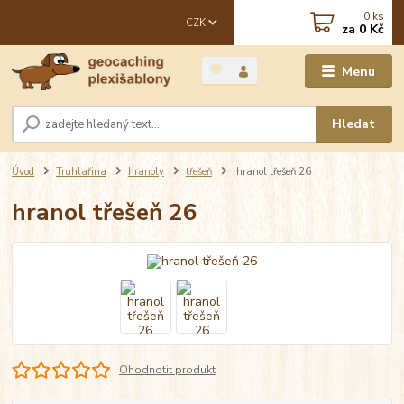
0
ks
CZK
za
0 Kč
Menu
Hledat
Úvod
Truhlařina
hranoly
třešeň
hranol třešeň 26
hranol třešeň 26
Ohodnotit produkt