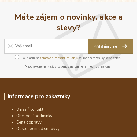
Máte zájem o novinky, akce a
slevy?
Přihlásit se
Souhlasím se
zpracováním osobních údajů
za účelem rozesílky newsletteru.
Neotravujeme každý týden, zasíláme jen jednou za čas.
Informace pro zákazníky
O nás / Kontakt
Obchodní podmínky
Cena dopravy
Odstoupení od smlouvy