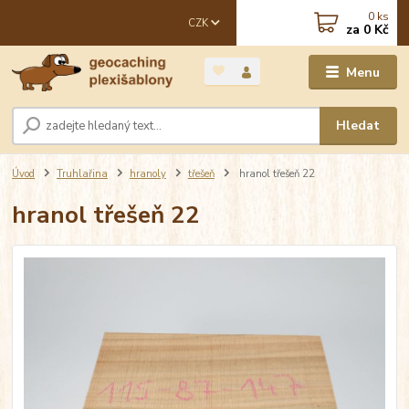
0
ks
CZK
za
0 Kč
Menu
Hledat
Úvod
Truhlařina
hranoly
třešeň
hranol třešeň 22
hranol třešeň 22