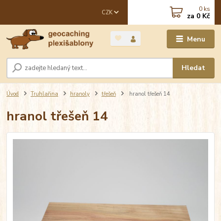
0
ks
CZK
za
0 Kč
Menu
Hledat
Úvod
Truhlařina
hranoly
třešeň
hranol třešeň 14
hranol třešeň 14