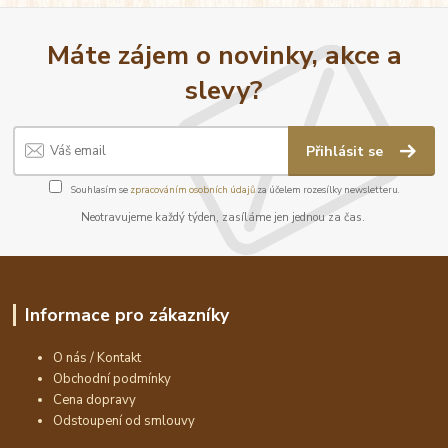
Máte zájem o novinky, akce a
slevy?
Přihlásit se
Souhlasím se
zpracováním osobních údajů
za účelem rozesílky newsletteru.
Neotravujeme každý týden, zasíláme jen jednou za čas.
Informace pro zákazníky
O nás / Kontakt
Obchodní podmínky
Cena dopravy
Odstoupení od smlouvy