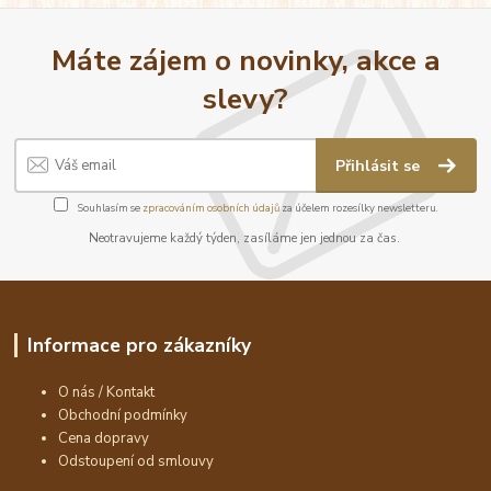
Máte zájem o novinky, akce a
slevy?
Přihlásit se
Souhlasím se
zpracováním osobních údajů
za účelem rozesílky newsletteru.
Neotravujeme každý týden, zasíláme jen jednou za čas.
Informace pro zákazníky
O nás / Kontakt
Obchodní podmínky
Cena dopravy
Odstoupení od smlouvy