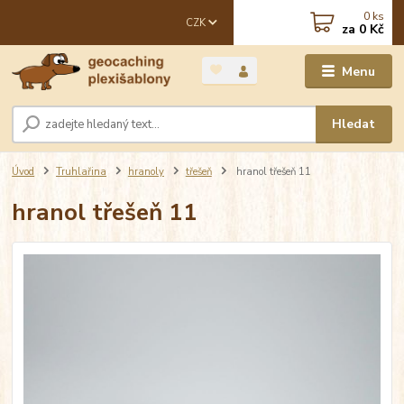
0
ks
CZK
za
0 Kč
Menu
Hledat
Úvod
Truhlařina
hranoly
třešeň
hranol třešeň 11
hranol třešeň 11