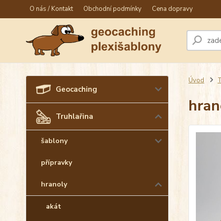
O nás / Kontakt
Obchodní podmínky
Cena dopravy
Úvod
T
Geocaching
hran
Truhlařina
šablony
přípravky
hranoly
akát