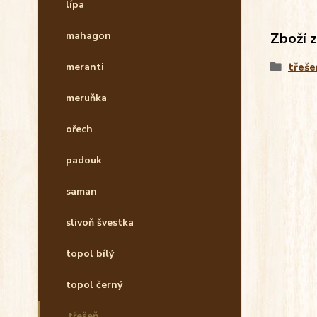
lípa
Zboží 
mahagon
třeše
meranti
meruňka
ořech
padouk
saman
slivoň švestka
topol bílý
topol černý
třešeň