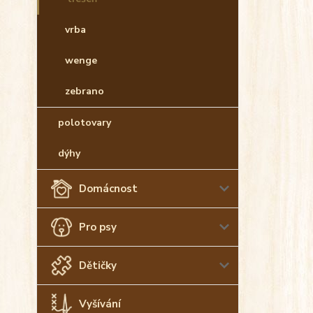
vrba
wenge
zebrano
polotovary
dýhy
Domácnost
Pro psy
Dětičky
Vyšívání