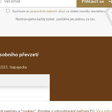
Přihlásit se
Souhlasím se
zpracováním osobních údajů
za účelem rozesílky newsletteru.
Neotravujeme každý týden, zasíláme jen jednou za čas.
sobního převzetí
1533, Napajedla
i pamlsky a "cookies". Prosíme o odsouhlasení nařízení EU.
Více info