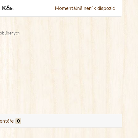
 Kč
Momentálně není k dispozici
/
ks
oblíbených
entáře
0