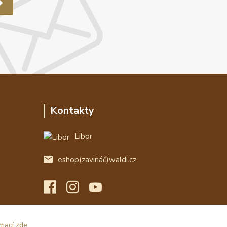
Kontakty
Libor
eshop(zavináč)waldi.cz
rmací zde