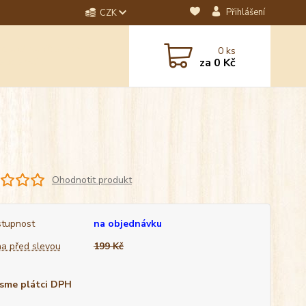
Přihlášení
CZK
dotaz? Napište nám na
0
ks
ebo email.
za
0 Kč
Ohodnotit produkt
tupnost
na objednávku
a před slevou
199 Kč
sme plátci DPH