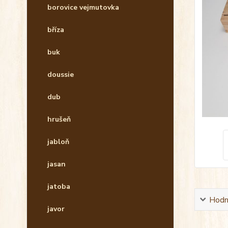
borovice vejmutovka
bříza
buk
doussie
dub
hrušeň
jabloň
jasan
jatoba
Hodn
javor