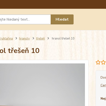
Máte 
Hledat
chat n
ruhlařina
hranoly
třešeň
hranol třešeň 10
ol třešeň 10
Dos
Cen
Nej