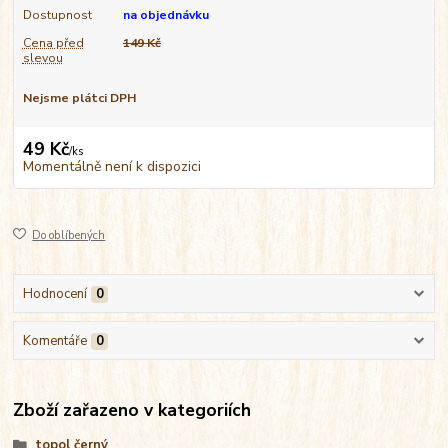
Dostupnost
na objednávku
Cena před
149 Kč
slevou
Nejsme plátci DPH
49 Kč
/
ks
Momentálně není k dispozici
Do oblíbených
Hodnocení
0
Komentáře
0
Zboží zařazeno v kategoriích
topol černý