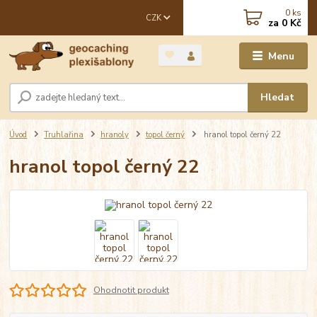
0
ks
CZK
za
0 Kč
Menu
Hledat
Úvod
Truhlařina
hranoly
topol černý
hranol topol černý 22
hranol topol černý 22
Ohodnotit produkt