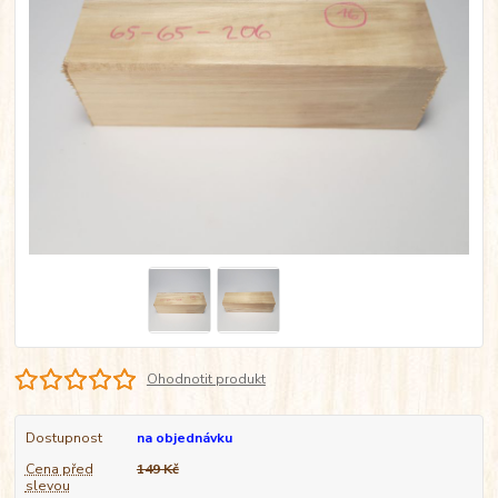
Ohodnotit produkt
Dostupnost
na objednávku
Cena před
149 Kč
slevou