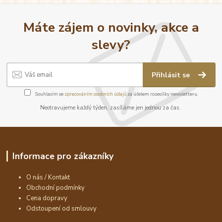
Máte zájem o novinky, akce a
slevy?
Přihlásit se
Souhlasím se
zpracováním osobních údajů
za účelem rozesílky newsletteru.
Neotravujeme každý týden, zasíláme jen jednou za čas.
Informace pro zákazníky
O nás / Kontakt
Obchodní podmínky
Cena dopravy
Odstoupení od smlouvy