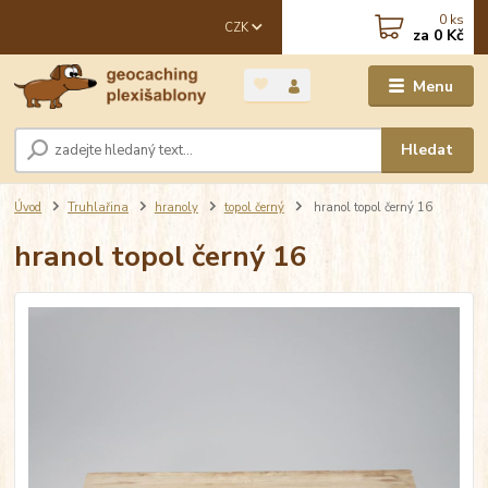
0
ks
CZK
za
0 Kč
Menu
Hledat
Úvod
Truhlařina
hranoly
topol černý
hranol topol černý 16
hranol topol černý 16