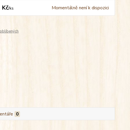
 Kč
Momentálně není k dispozici
/
ks
oblíbených
entáře
0