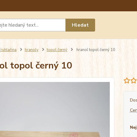
Máte 
Hledat
chat n
ruhlařina
hranoly
topol černý
hranol topol černý 10
ol topol černý 10
Dos
Cen
Nej