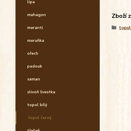
lípa
Zboží 
mahagon
topol
meranti
meruňka
ořech
padouk
saman
slivoň švestka
topol bílý
topol černý
třešeň