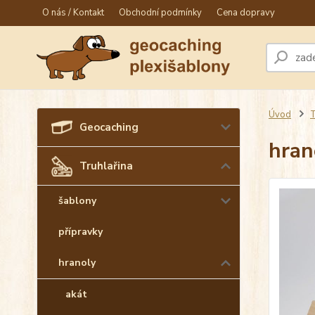
O nás / Kontakt
Obchodní podmínky
Cena dopravy
Úvod
T
Geocaching
hran
Truhlařina
šablony
přípravky
hranoly
akát