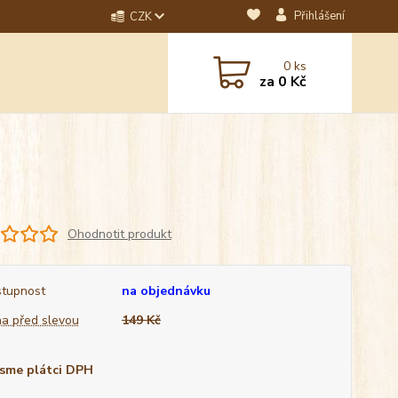
Přihlášení
CZK
dotaz? Napište nám na
0
ks
ebo email.
za
0 Kč
Ohodnotit produkt
tupnost
na objednávku
a před slevou
149 Kč
sme plátci DPH