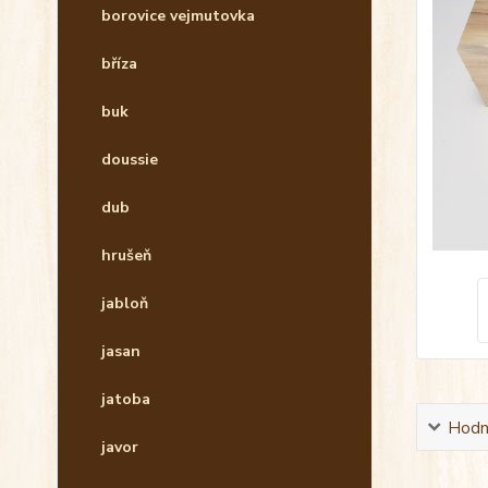
borovice vejmutovka
bříza
buk
doussie
dub
hrušeň
jabloň
jasan
jatoba
Hodn
javor