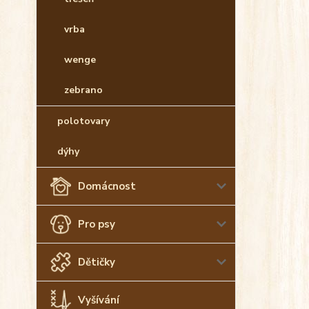
vrba
wenge
zebrano
polotovary
dýhy
Domácnost
Pro psy
Dětičky
Vyšívání