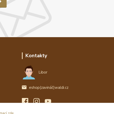
Kontakty
Libor
eshop(zavináč)waldi.cz
rmací zde