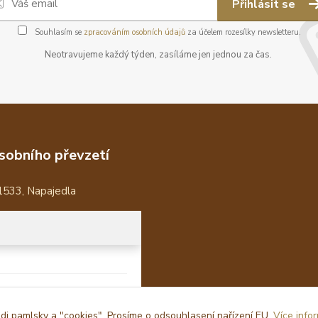
Přihlásit se
Souhlasím se
zpracováním osobních údajů
za účelem rozesílky newsletteru.
Neotravujeme každý týden, zasíláme jen jednou za čas.
sobního převzetí
1533, Napajedla
i pamlsky a "cookies". Prosíme o odsouhlasení nařízení EU.
Více info