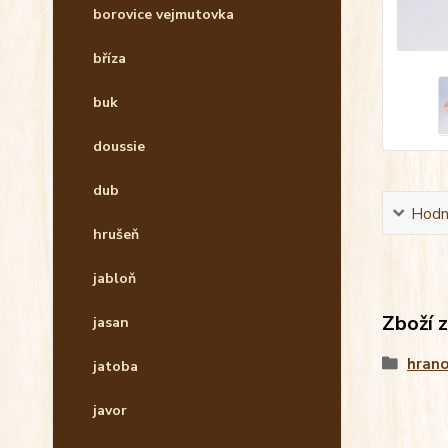
borovice vejmutovka
bříza
buk
doussie
dub
Hodn
hrušeň
jabloň
Zboží 
jasan
hrano
jatoba
javor