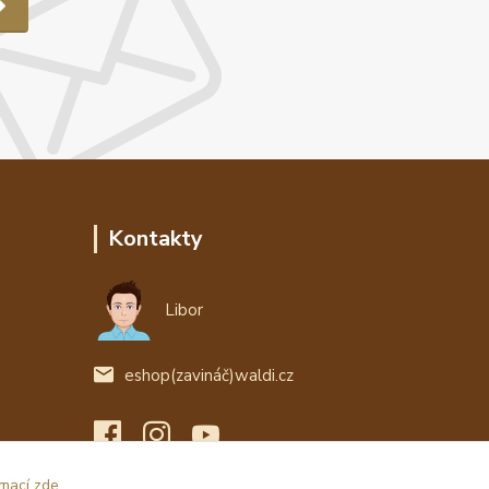
Kontakty
Libor
eshop(zavináč)waldi.cz
rmací zde