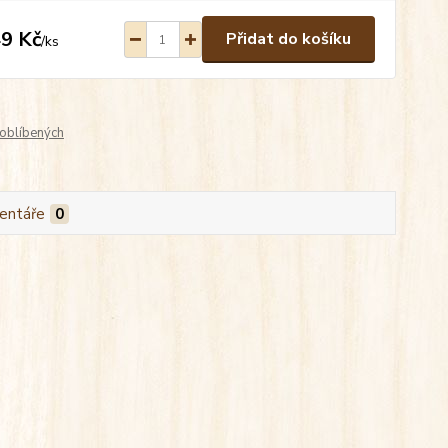
9 Kč
Přidat do košíku
/
ks
oblíbených
entáře
0