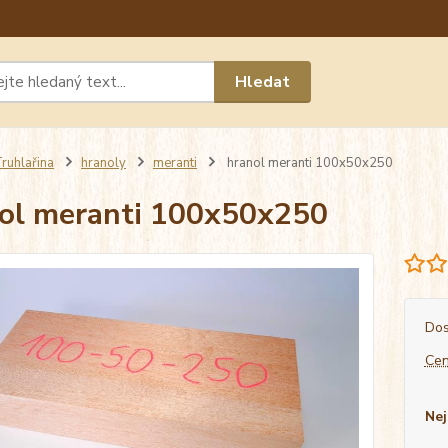
Máte 
Hledat
chat n
ruhlařina
hranoly
meranti
hranol meranti 100x50x250
ol meranti 100x50x250
Dos
Cen
Nej