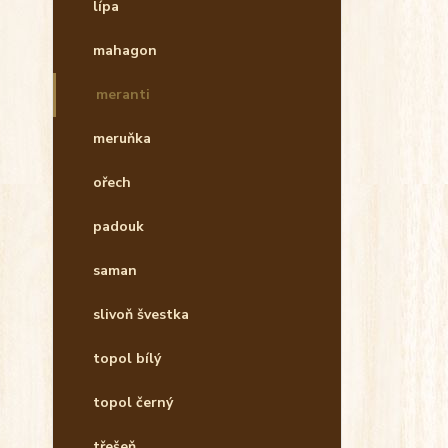
lípa
mahagon
meranti
meruňka
ořech
padouk
saman
slivoň švestka
topol bílý
topol černý
třešeň