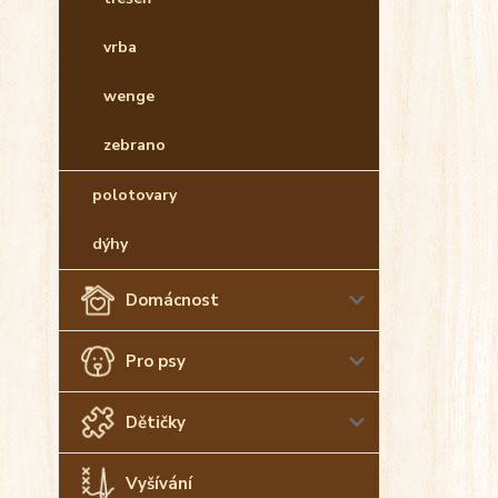
vrba
wenge
zebrano
polotovary
dýhy
Domácnost
Pro psy
Dětičky
Vyšívání