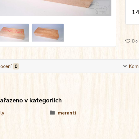
14
Do 
ocení
0
Kom
zařazeno v kategoriích
ly
meranti