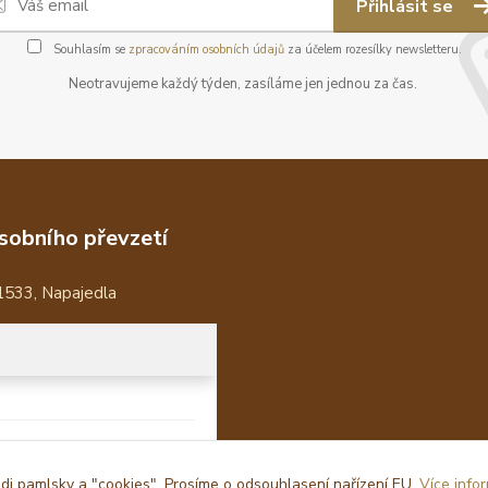
Přihlásit se
Souhlasím se
zpracováním osobních údajů
za účelem rozesílky newsletteru.
Neotravujeme každý týden, zasíláme jen jednou za čas.
sobního převzetí
1533, Napajedla
i pamlsky a "cookies". Prosíme o odsouhlasení nařízení EU.
Více info