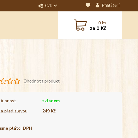
Přihlášení
CZK
dotaz? Napište nám na
0
ks
ebo email.
za
0 Kč
Ohodnotit produkt
tupnost
skladem
a před slevou
249 Kč
sme plátci DPH