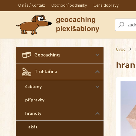
O nás / Kontakt
Obchodní podmínky
Cena dopravy
Úvod
T
Geocaching
hran
Truhlařina
šablony
přípravky
hranoly
akát