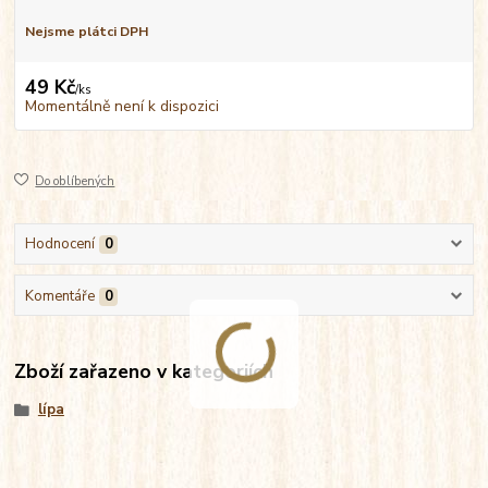
Nejsme plátci DPH
49 Kč
/
ks
Momentálně není k dispozici
Do oblíbených
Hodnocení
0
Komentáře
0
Zboží zařazeno v kategoriích
lípa