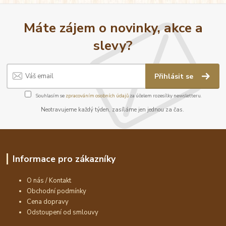
Máte zájem o novinky, akce a
slevy?
Přihlásit se
Souhlasím se
zpracováním osobních údajů
za účelem rozesílky newsletteru.
Neotravujeme každý týden, zasíláme jen jednou za čas.
Informace pro zákazníky
O nás / Kontakt
Obchodní podmínky
Cena dopravy
Odstoupení od smlouvy