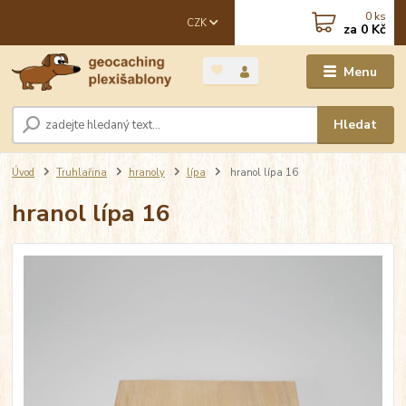
0
ks
CZK
za
0 Kč
Menu
Hledat
Úvod
Truhlařina
hranoly
lípa
hranol lípa 16
hranol lípa 16