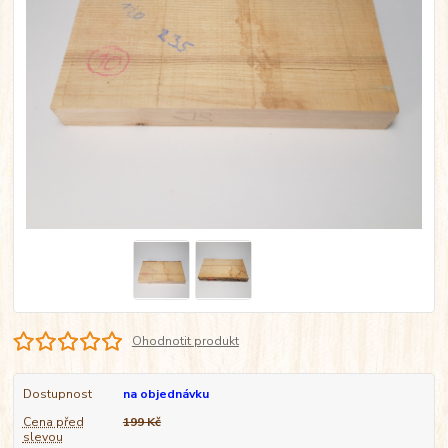
Ohodnotit produkt
Dostupnost
na objednávku
Cena před
199 Kč
slevou