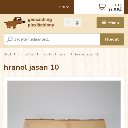
0
ks
CZK
za
0 Kč
Menu
Hledat
Úvod
Truhlařina
hranoly
jasan
hranol jasan 10
hranol jasan 10