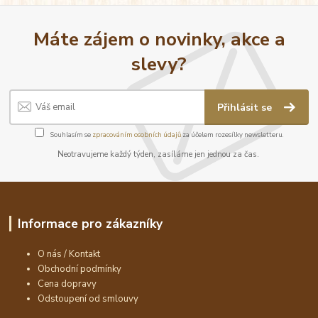
Máte zájem o novinky, akce a
slevy?
Přihlásit se
Souhlasím se
zpracováním osobních údajů
za účelem rozesílky newsletteru.
Neotravujeme každý týden, zasíláme jen jednou za čas.
Informace pro zákazníky
O nás / Kontakt
Obchodní podmínky
Cena dopravy
Odstoupení od smlouvy