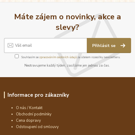
Máte zájem o novinky, akce a
slevy?
Přihlásit se
Souhlasím se
zpracováním osobních údajů
za účelem rozesílky newsletteru.
Neotravujeme každý týden, zasíláme jen jednou za čas.
Informace pro zákazníky
O nás / Kontakt
Obchodní podmínky
Cena dopravy
Odstoupení od smlouvy