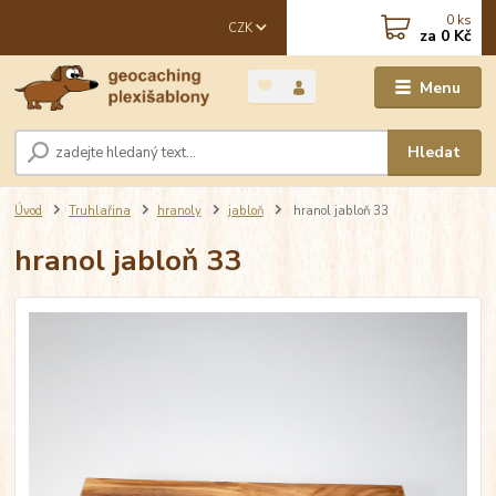
0
ks
CZK
za
0 Kč
Menu
Hledat
Úvod
Truhlařina
hranoly
jabloň
hranol jabloň 33
hranol jabloň 33