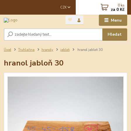
0
ks
CZK
za
0 Kč
Menu
Hledat
Úvod
Truhlařina
hranoly
jabloň
hranol jabloň 30
hranol jabloň 30