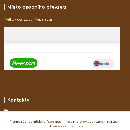
Místo osobního převzetí
Kvítkovická 1533, Napajedla
Kontakty
Libor
Máme rádi pamlsky a "cookies". Prosíme o odsouhlasení nařízení
eshop(zavináč)waldi.cz
EU.
Více informací zde