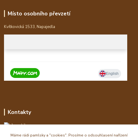
Místo osobního převzetí
Kvítkovická 1533, Napajedla
Kontakty
Libor
Máme rádi pamlsky a "cookies". Prosíme o odsouhlasení nařízení
eshop(zavináč)waldi.cz