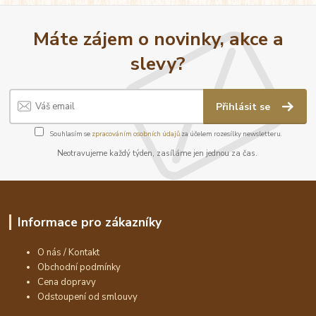
Máte zájem o novinky, akce a
slevy?
Přihlásit se
Souhlasím se
zpracováním osobních údajů
za účelem rozesílky newsletteru.
Neotravujeme každý týden, zasíláme jen jednou za čas.
Informace pro zákazníky
O nás / Kontakt
Obchodní podmínky
Cena dopravy
Odstoupení od smlouvy