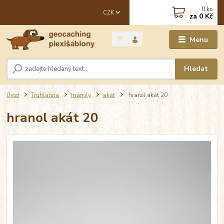
0
ks
CZK
za
0 Kč
Menu
Hledat
Úvod
Truhlařina
hranoly
akát
hranol akát 20
hranol akát 20