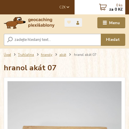
0
ks
CZK
za
0 Kč
Menu
Hledat
Úvod
Truhlařina
hranoly
akát
hranol akát 07
hranol akát 07