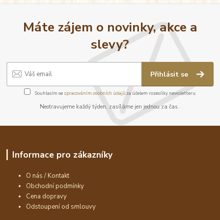
Máte zájem o novinky, akce a
slevy?
Přihlásit se
Souhlasím se
zpracováním osobních údajů
za účelem rozesílky newsletteru.
Neotravujeme každý týden, zasíláme jen jednou za čas.
Informace pro zákazníky
O nás / Kontakt
Obchodní podmínky
Cena dopravy
Odstoupení od smlouvy