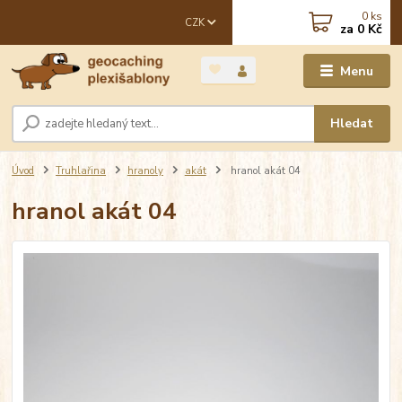
0
ks
CZK
za
0 Kč
Menu
Hledat
Úvod
Truhlařina
hranoly
akát
hranol akát 04
hranol akát 04