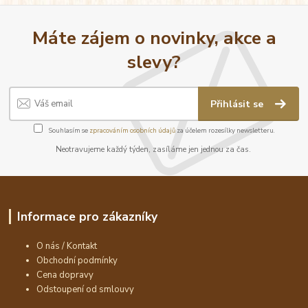
Máte zájem o novinky, akce a
slevy?
Přihlásit se
Souhlasím se
zpracováním osobních údajů
za účelem rozesílky newsletteru.
Neotravujeme každý týden, zasíláme jen jednou za čas.
Informace pro zákazníky
O nás / Kontakt
Obchodní podmínky
Cena dopravy
Odstoupení od smlouvy