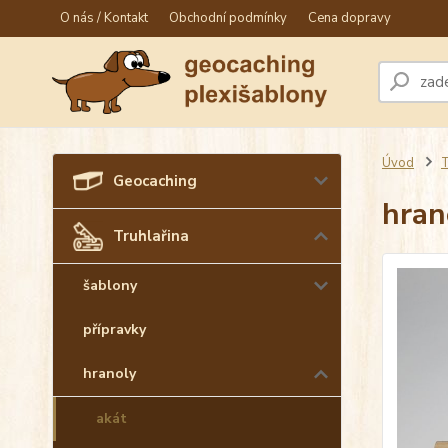
O nás / Kontakt
Obchodní podmínky
Cena dopravy
Úvod
T
Geocaching
hran
Truhlařina
šablony
přípravky
hranoly
akát