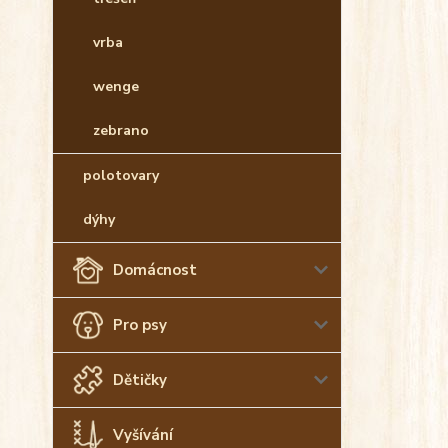
vrba
wenge
zebrano
polotovary
dýhy
Domácnost
Pro psy
Dětičky
Vyšívání