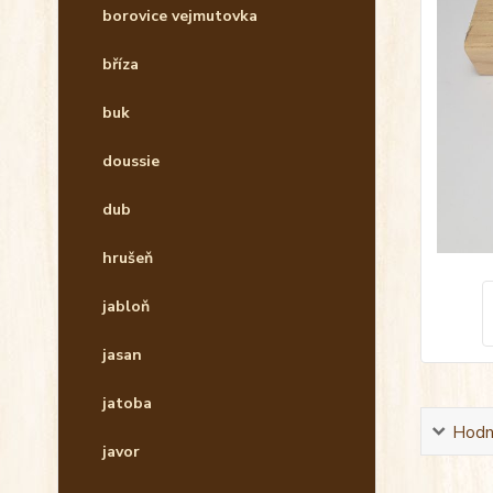
borovice vejmutovka
bříza
buk
doussie
dub
hrušeň
jabloň
jasan
jatoba
Hodn
javor