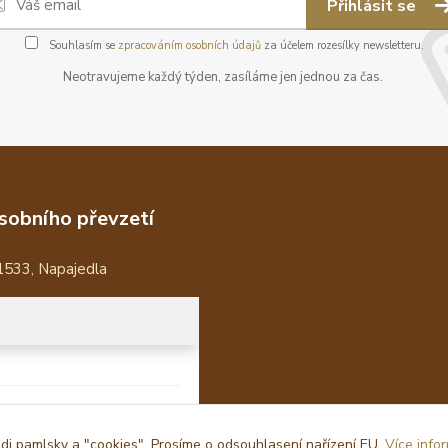
Přihlásit se
Souhlasím se
zpracováním osobních údajů
za účelem rozesílky newsletteru.
Neotravujeme každý týden, zasíláme jen jednou za čas.
sobního převzetí
1533, Napajedla
i pamlsky a "cookies". Prosíme o odsouhlasení nařízení EU.
Více info