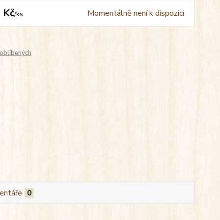
 Kč
Momentálně není k dispozici
/
ks
oblíbených
entáře
0