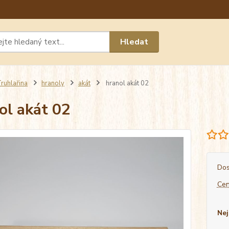
Máte 
Hledat
chat n
ruhlařina
hranoly
akát
hranol akát 02
ol akát 02
Dos
Cen
Nej