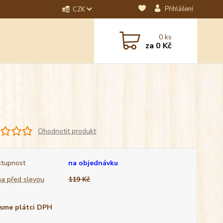
Přihlášení
CZK
dotaz? Napište nám na
0
ks
ebo email.
za
0 Kč
Ohodnotit produkt
tupnost
na objednávku
a před slevou
119 Kč
sme plátci DPH