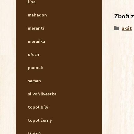
lípa
Zboží 
mahagon
akát
meranti
meruňka
ořech
padouk
saman
slivoň švestka
topol bílý
topol černý
třešeň