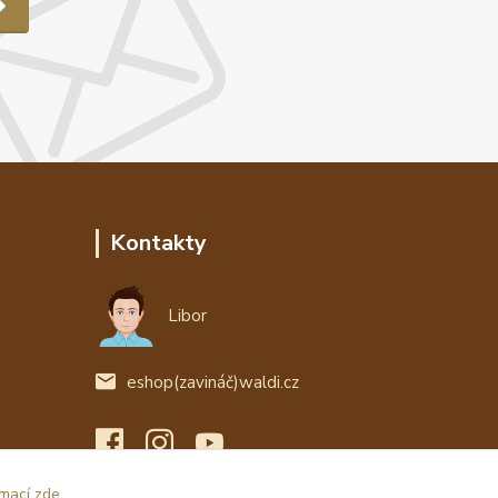
Kontakty
Libor
eshop(zavináč)waldi.cz
rmací zde