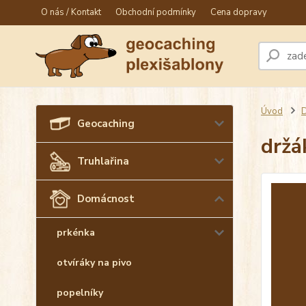
O nás / Kontakt
Obchodní podmínky
Cena dopravy
Úvod
Geocaching
držá
Truhlařina
Domácnost
prkénka
otvíráky na pivo
popelníky