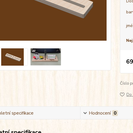
Dos
bar
jmé
Nej
69
Číslo p
Do 
etní specifikace
Hodnocení
0
tní specifikace