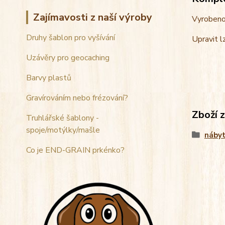
Zajímavosti z naší výroby
Vyrobeno 
Druhy šablon pro vyšívání
Upravit lz
Uzávěry pro geocaching
Barvy plastů
Gravírováním nebo frézování?
Zboží 
Truhlářské šablony -
spoje/motýlky/mašle
náby
Co je END-GRAIN prkénko?