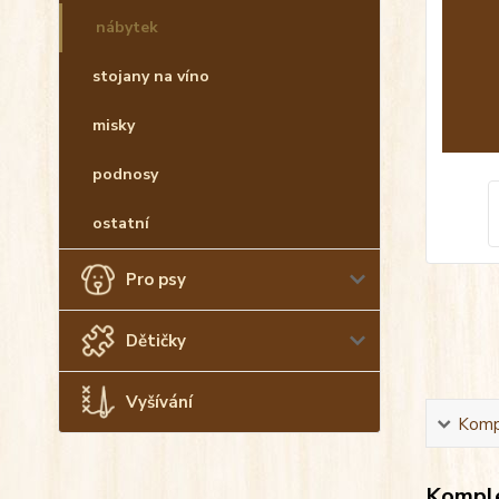
nábytek
stojany na víno
misky
podnosy
ostatní
Pro psy
Dětičky
Vyšívání
Kompl
Komple