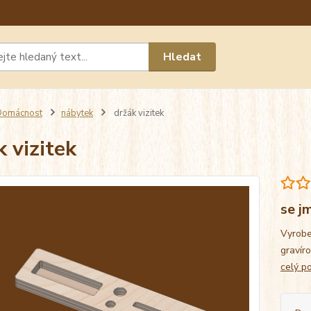
Máte 
Hledat
chat n
Domácnost
nábytek
držák vizitek
k vizitek
se j
Vyrobe
gravíro
celý p