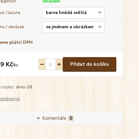
tupnost
skladem
va / lazura
no / obrázek
sme plátci DPH
9 Kč
Přidat do košíku
/
ks
roduktu:
drviz-28
oblíbených
Komentáře
0