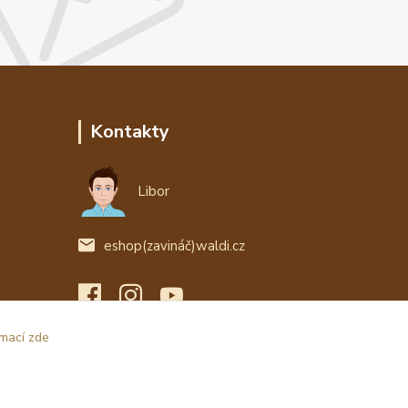
Kontakty
Libor
eshop(zavináč)waldi.cz
rmací zde