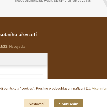
Neotravujeme každý týden, zasíláme jen jednou za čas.
sobního převzetí
1533, Napajedla
i pamlsky a "cookies". Prosíme o odsouhlasení nařízení EU.
Více info
Souhlasím
Nastavení