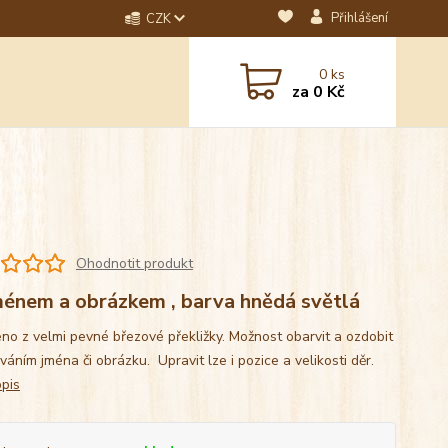
Přihlášení
CZK
dotaz? Napište nám na
0
ks
ebo email.
za
0 Kč
Ohodnotit produkt
ménem a obrázkem , barva hnědá světlá
no z velmi pevné březové překližky. Možnost obarvit a ozdobit
váním jména či obrázku. Upravit lze i pozice a velikosti děr.
opis