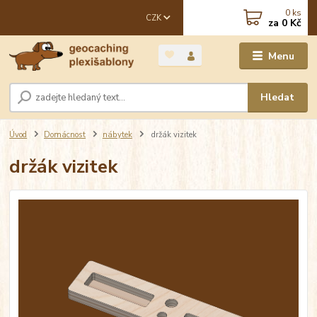
0
ks
CZK
za
0 Kč
Menu
Hledat
Úvod
Domácnost
nábytek
držák vizitek
držák vizitek