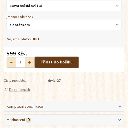
jméno / obrázek
Nejsme plátci DPH
599 Kč
/
ks
Přidat do košíku
Číslo produktu:
drviz-27
Do oblíbených
Kompletní specifikace
Hodnocení
0