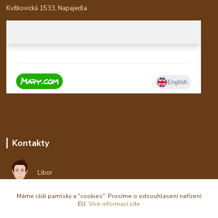
Kvítkovická 1533, Napajedla
Kontakty
Libor
Máme rádi pamlsky a "cookies". Prosíme o odsouhlasení nařízení
eshop(zavináč)waldi.cz
EU.
Více informací zde