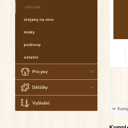
nábytek
stojany na víno
misky
podnosy
ostatní
Pro psy
Dětičky
Vyšívání
Kompl
Komple