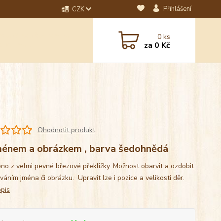
Přihlášení
CZK
dotaz? Napište nám na
0
ks
ebo email.
za
0 Kč
Ohodnotit produkt
ménem a obrázkem , barva šedohnědá
no z velmi pevné březové překližky. Možnost obarvit a ozdobit
váním jména či obrázku. Upravit lze i pozice a velikosti děr.
opis