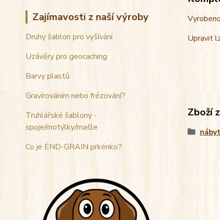
Zajímavosti z naší výroby
Vyrobeno 
Druhy šablon pro vyšívání
Upravit lz
Uzávěry pro geocaching
Barvy plastů
Gravírováním nebo frézování?
Zboží 
Truhlářské šablony -
spoje/motýlky/mašle
náby
Co je END-GRAIN prkénko?