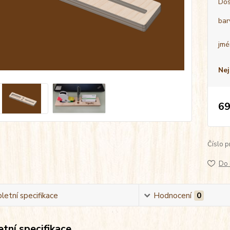
Dos
bar
jmé
Nej
69
Číslo p
Do 
etní specifikace
Hodnocení
0
tní specifikace