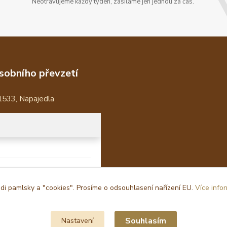
Neotravujeme každý týden, zasíláme jen jednou za čas.
sobního převzetí
1533, Napajedla
i pamlsky a "cookies". Prosíme o odsouhlasení nařízení EU.
Více info
Souhlasím
Nastavení