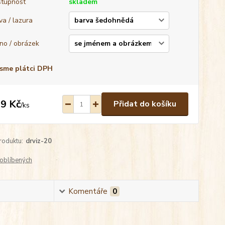
tupnost
skladem
va / lazura
no / obrázek
sme plátci DPH
9 Kč
Přidat do košíku
/
ks
roduktu:
drviz-20
oblíbených
Komentáře
0