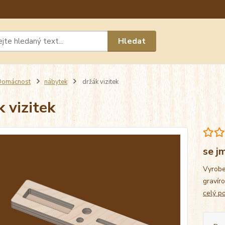
Máte 
Hledat
chat n
Domácnost
nábytek
držák vizitek
k vizitek
se j
Vyrobe
gravíro
celý p