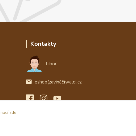
Kontakty
Libor
eshop(zavináč)waldi.cz
rmací zde