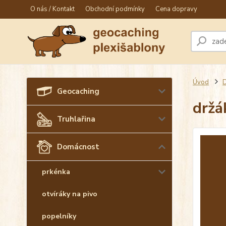
O nás / Kontakt
Obchodní podmínky
Cena dopravy
Úvod
Geocaching
držá
Truhlařina
Domácnost
prkénka
otvíráky na pivo
popelníky