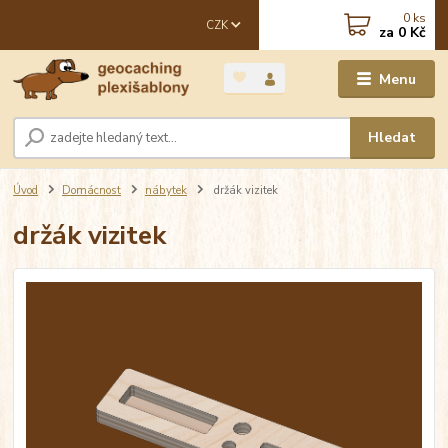
0
ks
CZK
za
0 Kč
Menu
Hledat
Úvod
Domácnost
nábytek
držák vizitek
držák vizitek