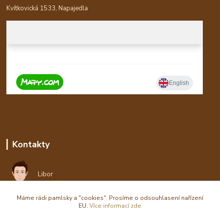
Kvítkovická 1533, Napajedla
Kontakty
Libor
Máme rádi pamlsky a "cookies". Prosíme o odsouhlasení nařízení
eshop(zavináč)waldi.cz
EU.
Více informací zde