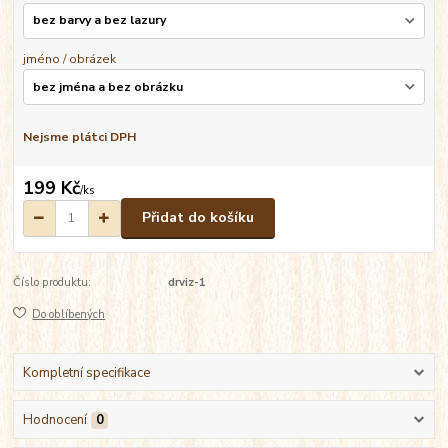
jméno / obrázek
Nejsme plátci DPH
199 Kč
/
ks
Přidat do košíku
Číslo produktu:
drviz-1
Do oblíbených
Kompletní specifikace
Hodnocení
0