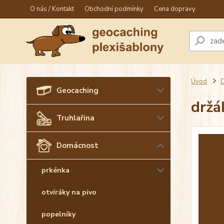
O nás / Kontakt
Obchodní podmínky
Cena dopravy
Úvod
Geocaching
držá
Truhlařina
Domácnost
prkénka
otvíráky na pivo
popelníky