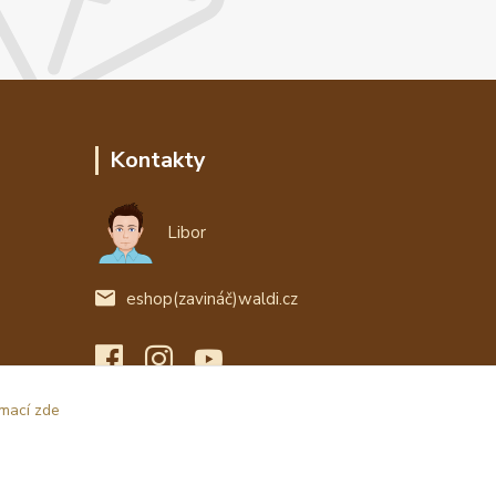
Kontakty
Libor
eshop(zavináč)waldi.cz
rmací zde