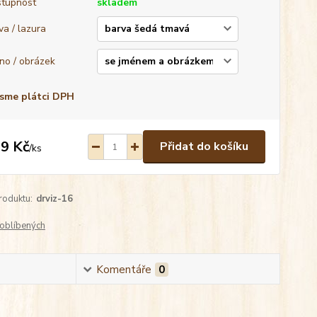
tupnost
skladem
va / lazura
no / obrázek
sme plátci DPH
9 Kč
Přidat do košíku
/
ks
roduktu:
drviz-16
oblíbených
Komentáře
0