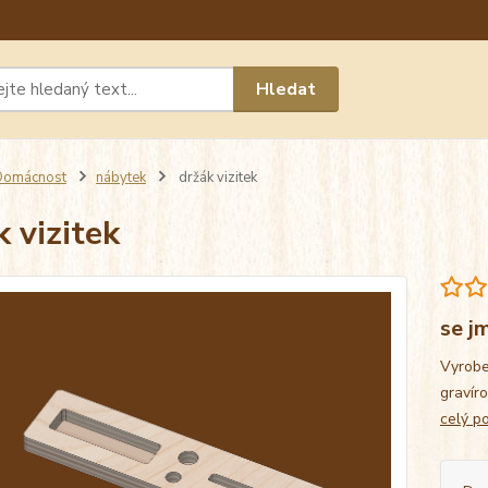
Máte 
Hledat
chat n
Domácnost
nábytek
držák vizitek
k vizitek
se j
Vyrobe
gravíro
celý p