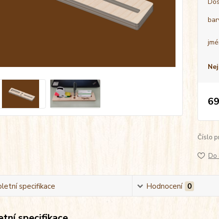
Dos
bar
jmé
Nej
69
Číslo p
Do 
etní specifikace
Hodnocení
0
tní specifikace