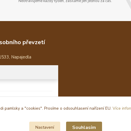
Neotravujeme každý týden, zasíláme jen jednou za čas.
sobního převzetí
1533, Napajedla
i pamlsky a "cookies". Prosíme o odsouhlasení nařízení EU.
Více info
Souhlasím
Nastavení