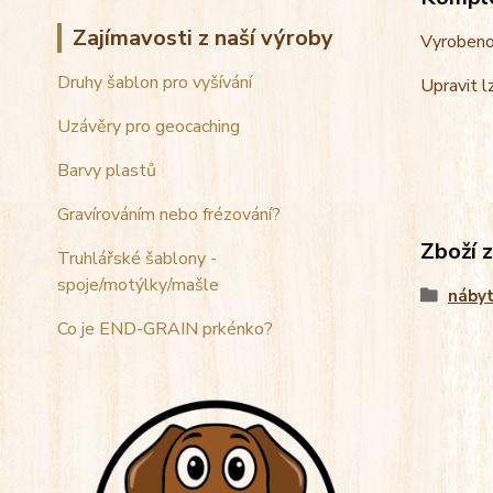
Zajímavosti z naší výroby
Vyrobeno 
Druhy šablon pro vyšívání
Upravit lz
Uzávěry pro geocaching
Barvy plastů
Gravírováním nebo frézování?
Zboží 
Truhlářské šablony -
spoje/motýlky/mašle
náby
Co je END-GRAIN prkénko?