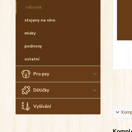
nábytek
stojany na víno
misky
podnosy
ostatní
Pro psy
Dětičky
Vyšívání
Kompl
Komple