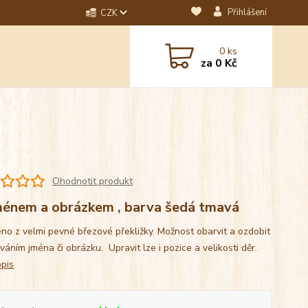
Přihlášení
CZK
dotaz? Napište nám na
0
ks
ebo email.
za
0 Kč
Ohodnotit produkt
ménem a obrázkem , barva šedá tmavá
no z velmi pevné březové překližky. Možnost obarvit a ozdobit
váním jména či obrázku. Upravit lze i pozice a velikosti děr.
opis