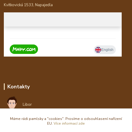
Kvítkovická 1533, Napajedla
Kontakty
Libor
Máme rádi pamlsky a "cookies". Prosíme o odsouhlasení nařízení
eshop(zavináč)waldi.cz
EU.
Více informací zde