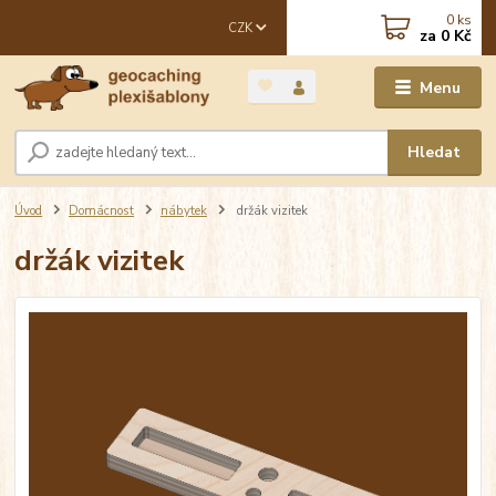
0
ks
CZK
za
0 Kč
Menu
Hledat
Úvod
Domácnost
nábytek
držák vizitek
držák vizitek