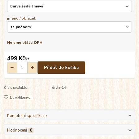
jméno / obrázek
Nejsme plátci DPH
499 Kč
/
ks
Přidat do košíku
Číslo produktu:
drviz-14
Do oblíbených
Kompletní specifikace
Hodnocení
0